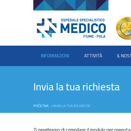
INFORMAZIONI
ATTIVITÀ
IL NO
Invia la tua richiesta
POČETNA
|
INVIA LA TUA RICHIESTA
Ti preghiamo di compilare il modulo per prenotar