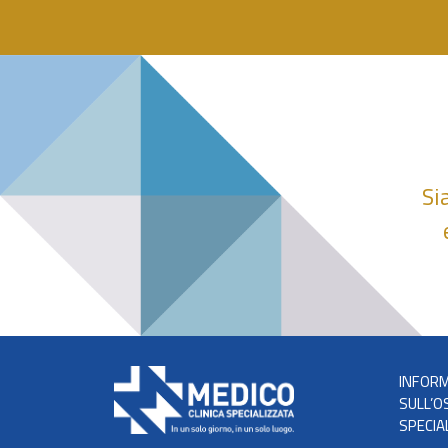
Si
INFORM
SULL’O
SPECIA