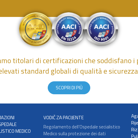
amo titolari di certificazioni che soddisfano i 
elevati standard globali di qualità e sicurezza
SCOPRI DI PIÙ
Aga
AZIONI
VODIČ ZA PACIJENTE
Rij
SPEDALE
Regolamento dell’Ospedale secialistico
Riz
LISTICO MEDICO
Medico sulla protezione dei dati
Pul