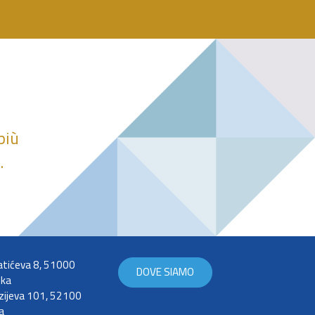
più
.
tićeva 8, 51000
DOVE SIAMO
eka
zijeva 101, 52100
a