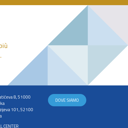
più
.
tićeva 8, 51000
DOVE SIAMO
eka
zijeva 101, 52100
a
LL CENTER