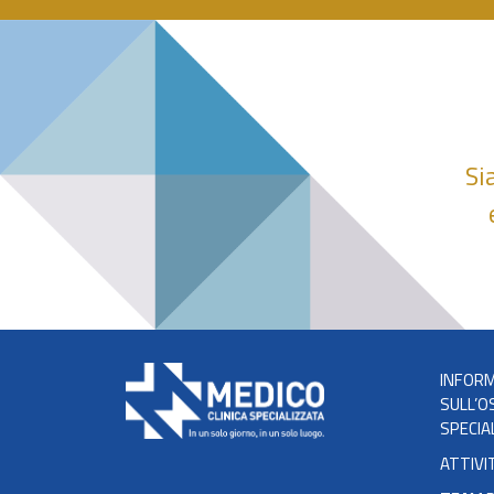
Si
INFORM
SULL’O
SPECIA
ATTIVI