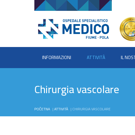
INFORMAZIONI
ATTIVITÀ
IL NO
Chirurgia vascolare
POČETNA
|
ATTIVITÀ
|
CHIRURGIA VASCOLARE