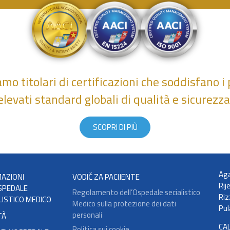
amo titolari di certificazioni che soddisfano i 
elevati standard globali di qualità e sicurezza
SCOPRI DI PIÙ
Aga
AZIONI
VODIČ ZA PACIJENTE
Rij
SPEDALE
Regolamento dell’Ospedale secialistico
Riz
LISTICO MEDICO
Medico sulla protezione dei dati
Pul
personali
TÀ
CA
Politica sui cookie