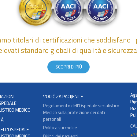
amo titolari di certificazioni che soddisfano i 
elevati standard globali di qualità e sicurezza
SCOPRI DI PIÙ
Aga
AZIONI
VODIČ ZA PACIJENTE
Rij
SPEDALE
Regolamento dell’Ospedale secialistico
Riz
LISTICO MEDICO
Medico sulla protezione dei dati
Pul
personali
TÀ
CA
Politica sui cookie
ELL’OSPEDALE
+38
LISTICO MEDICO
Diritti dei pazienti