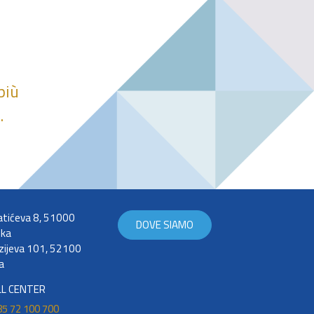
più
.
tićeva 8, 51000
DOVE SIAMO
eka
zijeva 101, 52100
a
LL CENTER
5 72 100 700