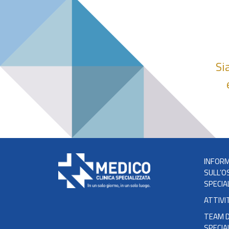
Si
INFORM
SULL’O
SPECIA
ATTIVI
TEAM D
SPECIA