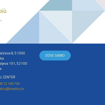
più
.
tićeva 8, 51000
DOVE SIAMO
eka
zijeva 101, 52100
a
LL CENTER
5 72 100 700
dico@medico.hr