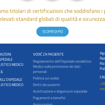
amo titolari di certificazioni che soddisfano i 
elevati standard globali di qualità e sicurezza
SCOPRI DI PIÙ
Aga
AZIONI
VODIČ ZA PACIJENTE
Rij
SPEDALE
Regolamento dell’Ospedale secialistico
Riz
LISTICO MEDICO
Medico sulla protezione dei dati
Pul
personali
TÀ
CA
Politica sui cookie
ELL’OSPEDALE
+38
LISTICO MEDICO
Diritti dei pazienti
me
Accettazione e degenza in ospedale
Pagamenti e benefici
Assicurazioni