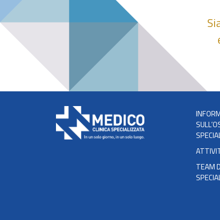
Si
INFORM
SULL’O
SPECIA
ATTIVI
TEAM D
SPECIA