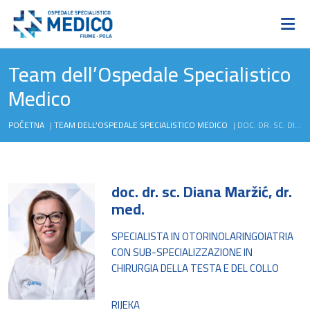
Team dell’Ospedale Specialistico
Medico
POČETNA
|
TEAM DELL’OSPEDALE SPECIALISTICO MEDICO
|
DOC. DR. SC. DIANA MARŽIĆ, DR. MED.
doc. dr. sc. Diana Maržić, dr.
med.
SPECIALISTA IN OTORINOLARINGOIATRIA
CON SUB-SPECIALIZZAZIONE IN
CHIRURGIA DELLA TESTA E DEL COLLO
RIJEKA