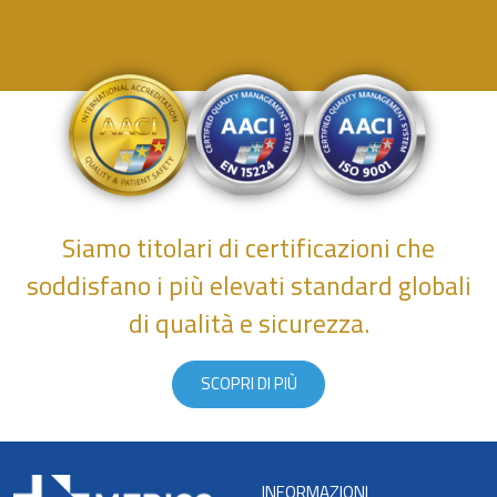
Siamo titolari di certificazioni che
soddisfano i più elevati standard globali
di qualità e sicurezza.
SCOPRI DI PIÙ
INFORMAZIONI