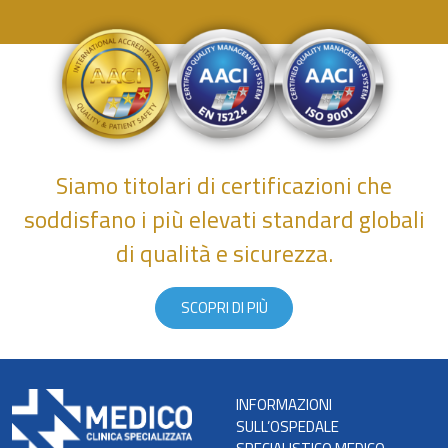
Siamo titolari di certificazioni che
soddisfano i più elevati standard globali
di qualità e sicurezza.
SCOPRI DI PIÙ
INFORMAZIONI
SULL’OSPEDALE