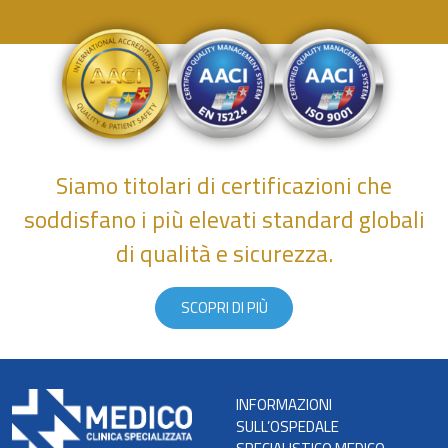
Siamo titolari di certificazioni che
soddisfano i più elevati standard globali
di qualità e sicurezza.
SCOPRI DI PIÙ
INFORMAZIONI
SULL’OSPEDALE