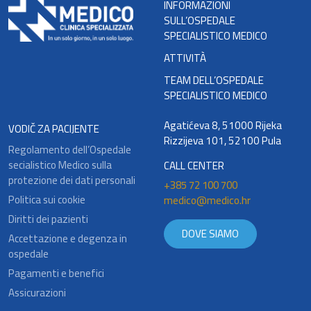
INFORMAZIONI
SULL’OSPEDALE
SPECIALISTICO MEDICO
ATTIVITÀ
TEAM DELL’OSPEDALE
SPECIALISTICO MEDICO
Agatićeva 8, 51000 Rijeka
VODIČ ZA PACIJENTE
Rizzijeva 101, 52100 Pula
Regolamento dell’Ospedale
secialistico Medico sulla
CALL CENTER
protezione dei dati personali
+385 72 100 700
Politica sui cookie
medico@medico.hr
Diritti dei pazienti
DOVE SIAMO
Accettazione e degenza in
ospedale
Pagamenti e benefici
Assicurazioni