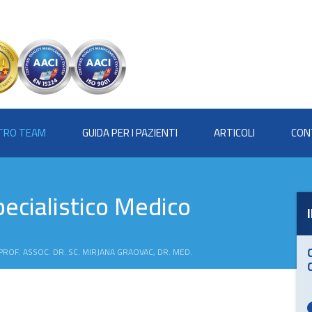
STRO TEAM
GUIDA PER I PAZIENTI
ARTICOLI
CON
ecialistico Medico
PROF. ASSOC. DR. SC. MIRJANA GRAOVAC, DR. MED.