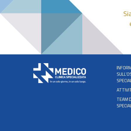
Si
INFORM
SULL’O
SPECIA
ATTIVI
TEAM D
SPECIA