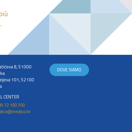
più
.
tićeva 8, 51000
DOVE SIAMO
eka
zijeva 101, 52100
a
LL CENTER
5 72 100 700
dico@medico.hr