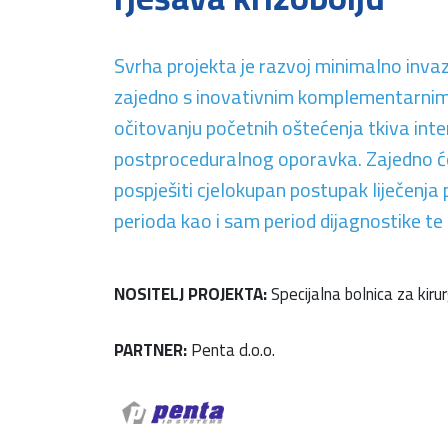
Svrha projekta je razvoj minimalno invaz
zajedno s inovativnim komplementarnim
očitovanju početnih oštećenja tkiva int
postproceduralnog oporavka. Zajedno će 
pospješiti cjelokupan postupak liječenja p
perioda kao i sam period dijagnostike te 
NOSITELJ PROJEKTA:
Specijalna bolnica za kir
PARTNER:
Penta d.o.o.