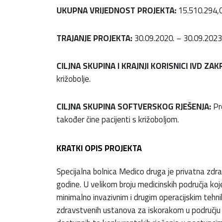
UKUPNA VRIJEDNOST PROJEKTA:
15.510.294,06
TRAJANJE PROJEKTA:
30.09.2020. – 30.09.2023
CILJNA SKUPINA I KRAJNJI KORISNICI IVD ZAK
križobolje.
CILJNA SKUPINA SOFTVERSKOG RJEŠENJA:
Pro
također čine pacijenti s križoboljom.
KRATKI OPIS PROJEKTA
Specijalna bolnica Medico druga je privatna zd
godine. U velikom broju medicinskih područja koje 
minimalno invazivnim i drugim operacijskim tehn
zdravstvenih ustanova za iskorakom u području tr