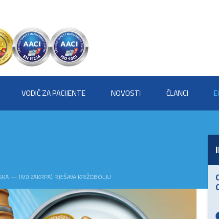
VODIČ ZA PACIJENTE
NOVOSTI
ČLANCI
E
KA — (IVD ZAKRPA) RJEŠAVA KRIŽOBOLJU