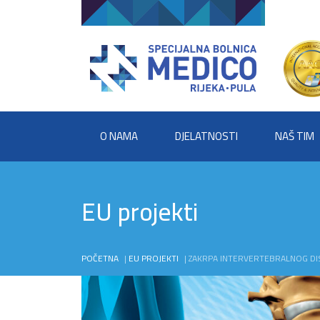
O NAMA
DJELATNOSTI
NAŠ TIM
EU projekti
POČETNA
|
EU PROJEKTI
|
ZAKRPA INTERVERTEBRALNOG DIS