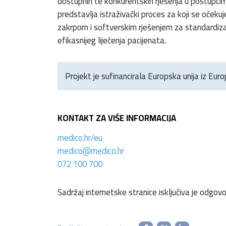
dostupnih te konkurentskih rješenja u postupcima
predstavlja istraživački proces za koji se očeku
zakrpom i softverskim rješenjem za standardizacij
efikasnijeg liječenja pacijenata.
Projekt je sufinancirala Europska unija iz Eur
KONTAKT ZA VIŠE INFORMACIJA
medico.hr/eu
medico@medico.hr
072 100 700
Sadržaj internetske stranice isključiva je odgov