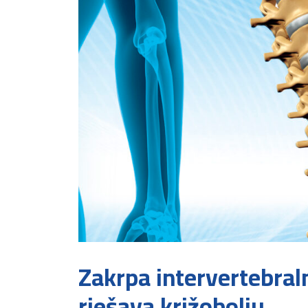
Zakrpa intervertebral
rješava križobolju