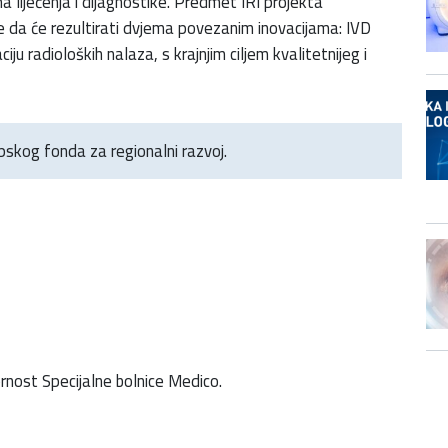
 liječenja i dijagnostike. Predmet IRI projekta
je da će rezultirati dvjema povezanim inovacijama: IVD
u radioloških nalaza, s krajnjim ciljem kvalitetnijeg i
opskog fonda za regionalni razvoj.
ornost Specijalne bolnice Medico.