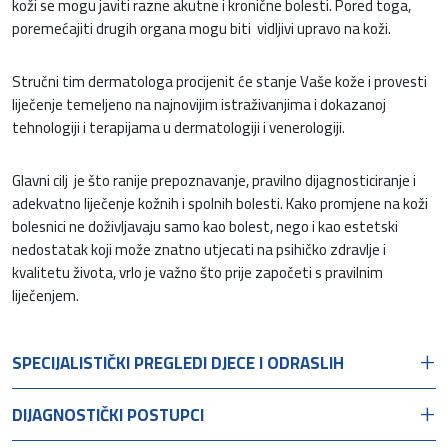
koži se mogu javiti razne akutne i kronične bolesti. Pored toga,
poremećajiti drugih organa mogu biti vidljivi upravo na koži.
Stručni tim dermatologa procijenit će stanje Vaše kože i provesti
liječenje temeljeno na najnovijim istraživanjima i dokazanoj
tehnologiji i terapijama u dermatologiji i venerologiji.
Glavni cilj je što ranije prepoznavanje, pravilno dijagnosticiranje i
adekvatno liječenje kožnih i spolnih bolesti. Kako promjene na koži
bolesnici ne doživljavaju samo kao bolest, nego i kao estetski
nedostatak koji može znatno utjecati na psihičko zdravlje i
kvalitetu života, vrlo je važno što prije započeti s pravilnim
liječenjem.
SPECIJALISTIČKI PREGLEDI DJECE I ODRASLIH
DIJAGNOSTIČKI POSTUPCI