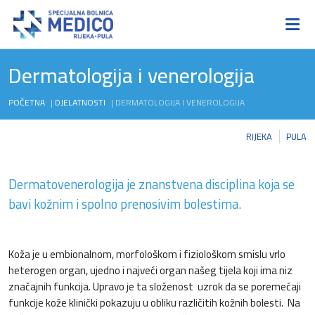
Dermatologija i venerologija
POČETNA
|
DJELATNOSTI
|
DERMATOLOGIJA I VENEROLOGIJA
RIJEKA
PULA
Dermatovenerologija je znanstvena disciplina koja se
bavi kožnim i spolno prenosivim bolestima.
Koža je u embionalnom, morfološkom i fiziološkom smislu vrlo
heterogen organ, ujedno i najveći organ našeg tijela koji ima niz
značajnih funkcija. Upravo je ta složenost uzrok da se poremećaji
funkcije kože klinički pokazuju u obliku različitih kožnih bolesti. Na