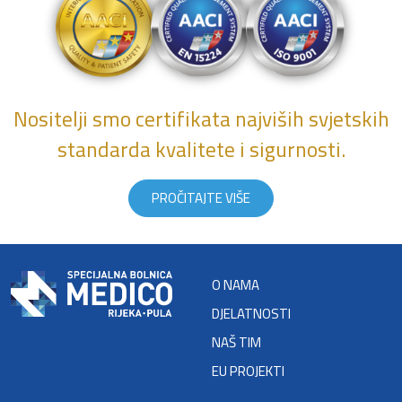
Nositelji smo certifikata najviših svjetskih
standarda kvalitete i sigurnosti.
PROČITAJTE VIŠE
O NAMA
DJELATNOSTI
NAŠ TIM
EU PROJEKTI