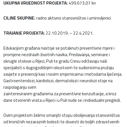
UKUPNA VRIJEDNOST PROJEKTA:
499.673,07 kn
CILJNE SKUPINE:
radno aktivno stanovništvo i umirovljenici
TRAJANJE PROJEKTA:
22.10.2019. – 22.4.2021.
Edukacijom građana nastoje se potaknuti preventivne mjere i
promjene nezdravih životnih navika. Predavanja, seminare i
okrugle stolove u Rijeci, Puli te gradu Cresu održavaju naši
specijalisti s dugogodišnjim iskustvom te sudionicima pružaju
savjete o prevenciji kao i novim smjernicama i metodama liječenja.
Gastroenterolozi, kardiolozi, dermatolozi i neurolozi stoje na
raspolaganju svim
zainteresiranim građanima za preventivne konzultacije, a kroz
dane otvorenih vrata u Rijeci i u Puli nude se i individualni pregledi.
Ovim projektom želimo smanjiti stopu obolijevanja stanovništva
od kroničnih nezaraznih bolesti te dovesti do boljih zdravstvenih