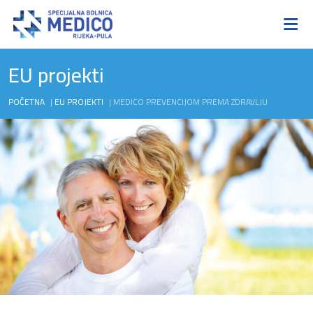
EU projekti
POČETNA
|
EU PROJEKTI
|
MEDICO PREVENCIJOM PREMA ZDRAVLJU