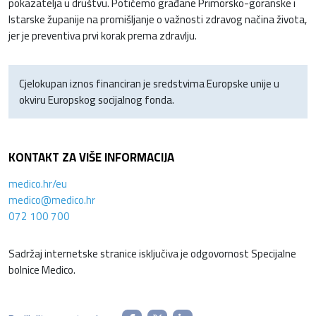
pokazatelja u društvu. Potičemo građane Primorsko-goranske i
Istarske županije na promišljanje o važnosti zdravog načina života,
jer je preventiva prvi korak prema zdravlju.
Cjelokupan iznos financiran je sredstvima Europske unije u
okviru Europskog socijalnog fonda.
KONTAKT ZA VIŠE INFORMACIJA
medico.hr/eu
medico@medico.hr
072 100 700
Sadržaj internetske stranice isključiva je odgovornost Specijalne
bolnice Medico.