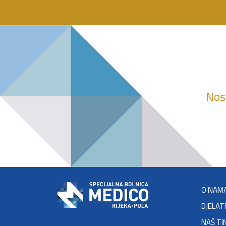
Nosi
O NAM
DJELAT
NAŠ TI