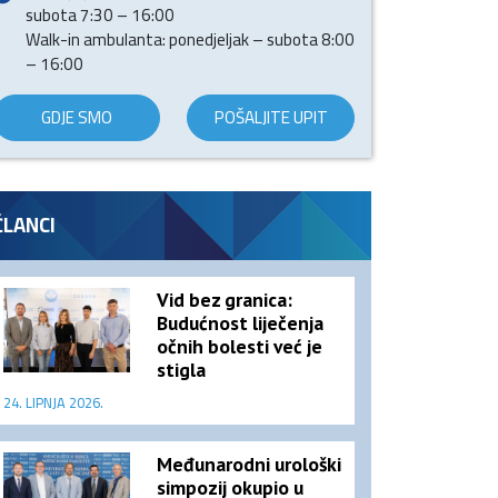
subota 7:30 – 16:00
Walk-in ambulanta: ponedjeljak – subota 8:00
– 16:00
GDJE SMO
POŠALJITE UPIT
ČLANCI
Vid bez granica:
Budućnost liječenja
očnih bolesti već je
stigla
24. LIPNJA 2026.
Međunarodni urološki
simpozij okupio u