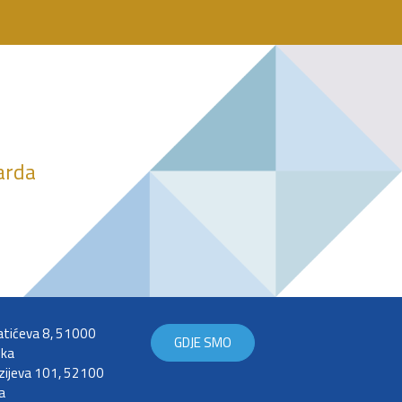
darda
tićeva 8, 51000
GDJE SMO
eka
zijeva 101, 52100
a