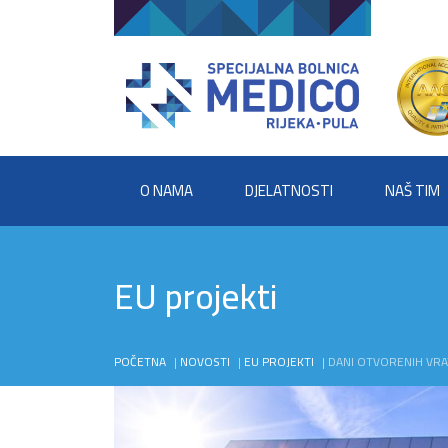
O NAMA
DJELATNOSTI
NAŠ TIM
EU projekti
POČETNA
|
NOVOSTI
|
EU PROJEKTI
|
DANI OTVORENIH VRA