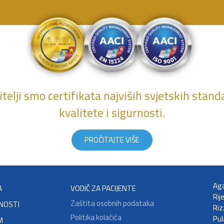
telji smo certifikata najviših svjetskih stan
kvalitete i sigurnosti.
PROČITAJTE VIŠE
Aga
A
VODIČ ZA PACIJENTE
Rij
Zaštita osobnih podataka
NOSTI
Riz
Politika kolačića
Pul
M