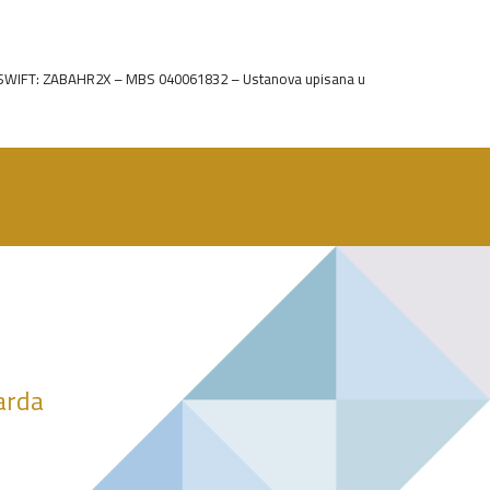
– SWIFT: ZABAHR2X – MBS 040061832
– Ustanova upisana u
darda