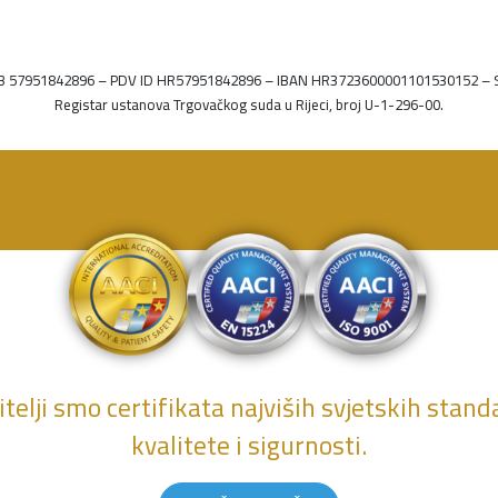
a – OIB 57951842896 – PDV ID HR57951842896 – IBAN HR3723600001101530152 
Registar ustanova Trgovačkog suda u Rijeci, broj U-1-296-00.
telji smo certifikata najviših svjetskih stan
kvalitete i sigurnosti.