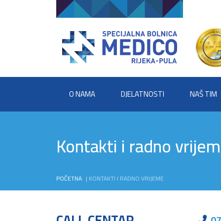
O NAMA
DJELATNOSTI
NAŠ TIM
Kontakti i radno vrije
POČETNA
|
KONTAKTI I RADNO VRIJEME
CALL CENTAR
07