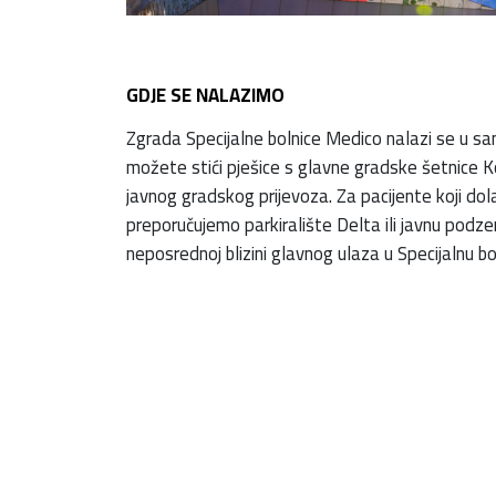
GDJE SE NALAZIMO
Zgrada Specijalne bolnice Medico nalazi se u s
možete stići pješice s glavne gradske šetnice Kor
javnog gradskog prijevoza. Za pacijente koji do
preporučujemo parkiralište Delta ili javnu podz
neposrednoj blizini glavnog ulaza u Specijalnu b