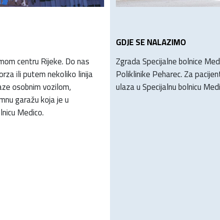
GDJE SE NALAZIMO
amom centru Rijeke. Do nas
Zgrada Specijalne bolnice Medi
za ili putem nekoliko linija
Poliklinike Peharec. Za pacije
laze osobnim vozilom,
ulaza u Specijalnu bolnicu Medi
emnu garažu koja je u
olnicu Medico.