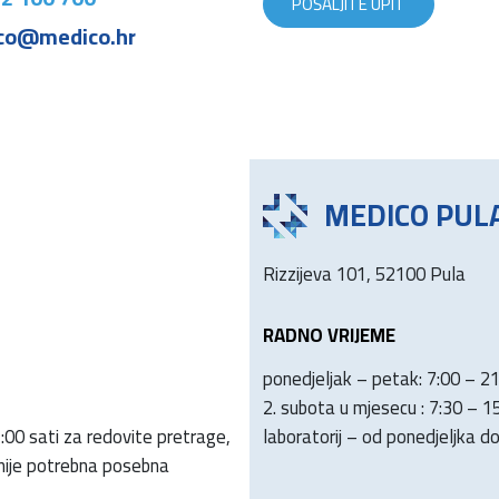
POŠALJITE UPIT
co@medico.hr
MEDICO PUL
Rizzijeva 101, 52100 Pula
RADNO VRIJEME
ponedjeljak – petak: 7:00 – 2
2. subota u mjesecu : 7:30 – 1
:00 sati za redovite pretrage,
laboratorij – od ponedjeljka d
 nije potrebna posebna