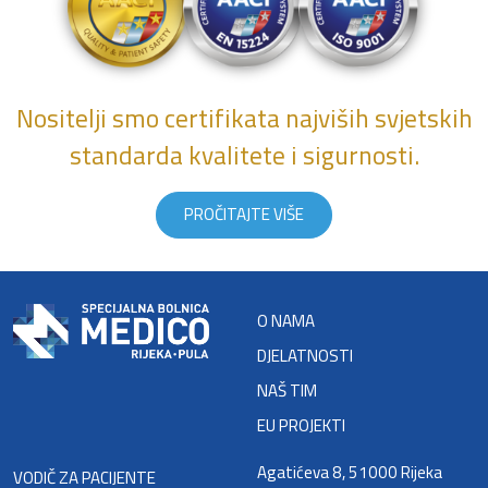
Nositelji smo certifikata najviših svjetskih
standarda kvalitete i sigurnosti.
PROČITAJTE VIŠE
O NAMA
DJELATNOSTI
NAŠ TIM
EU PROJEKTI
Agatićeva 8, 51000 Rijeka
VODIČ ZA PACIJENTE