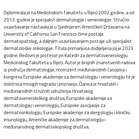
Diplomirala je na Medicinskom fakultetu u Rijeci 2002.godine, a od
2013. godine je specijalist dermatologije i venerologije. Stručno
usavršavanje nastavila je u Sjedinjenim Američkim Državama na
University of California San Francisco čime postaje
dermatopatolog, a daljnjim usavršavanjem postaje uži specijalist
dermatološke onkologije. Titula primarijusa dodijeljena joj je 2023.
godine. Redovni je profesor pri Katedri za dermatovenerologiju
Medicinskog fakulteta u Rijeci. Autor je brojnih znanstvenih radova
iz područja dermatologije, recenzent međunarodnih časopisa i
kongresa Europske akademije za dermatologiju i venerologiju te je
dobitnica mnogih nagrada i priznanja. Članica je hrvatskih i
međunarodnih stručnih udruženja: Hrvatskog
dermatovenerološkog društva, Europske akademije za
dermatologiju i venerologiju, Europske asocijacije za
dermatoonkologiju, Europske akademije za alergologiju i kliničku
imunologiju, Američke akademije za dermatologiju i
međunarodnog dermatoskopskog društva.