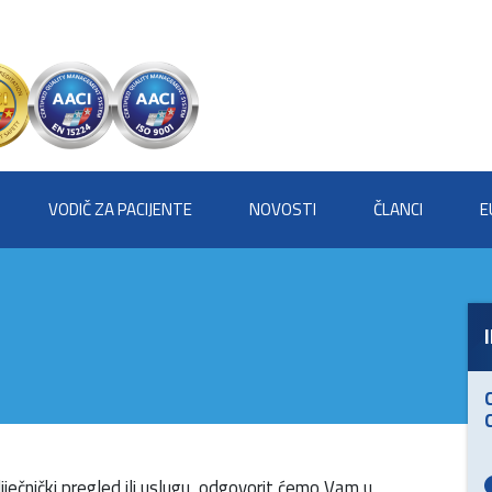
VODIČ ZA PACIJENTE
NOVOSTI
ČLANCI
E
iječnički pregled ili uslugu, odgovorit ćemo Vam u