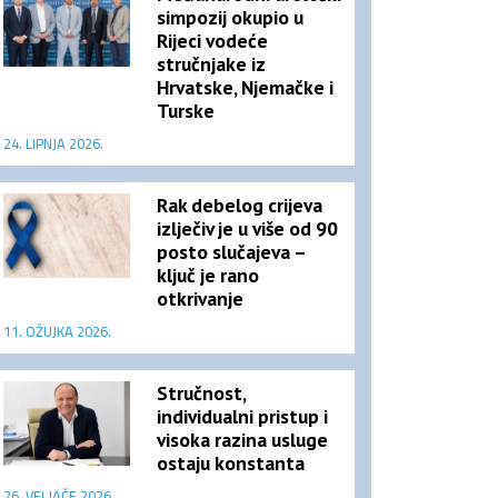
simpozij okupio u
Rijeci vodeće
stručnjake iz
Hrvatske, Njemačke i
Turske
24. LIPNJA 2026.
Rak debelog crijeva
izlječiv je u više od 90
posto slučajeva –
ključ je rano
otkrivanje
11. OŽUJKA 2026.
Stručnost,
individualni pristup i
visoka razina usluge
ostaju konstanta
26. VELJAČE 2026.