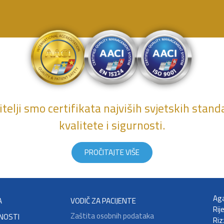
telji smo certifikata najviših svjetskih stan
kvalitete i sigurnosti.
PROČITAJTE VIŠE
Aga
A
VODIČ ZA PACIJENTE
Rij
Zaštita osobnih podataka
NOSTI
Riz