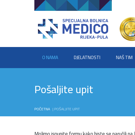
O NAMA
DJELATNOSTI
NAŠ TIM
Pošaljite upit
POČETNA
|
POŠALJITE UPIT
Molimo ispunite formu kako biste se naručili na l