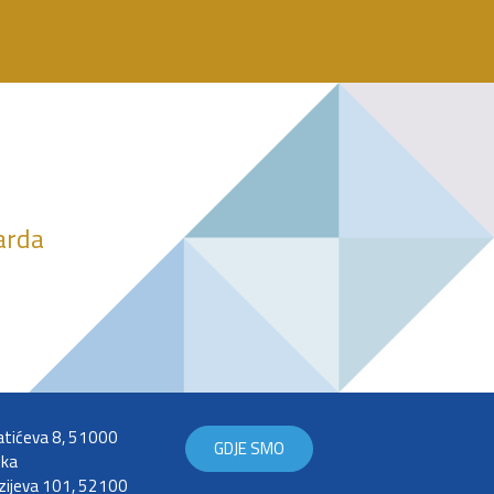
darda
tićeva 8, 51000
GDJE SMO
eka
zijeva 101, 52100