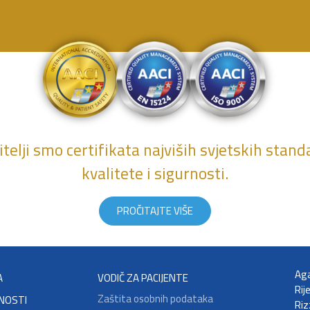
telji smo certifikata najviših svjetskih stan
kvalitete i sigurnosti.
PROČITAJTE VIŠE
Aga
A
VODIČ ZA PACIJENTE
Rij
Zaštita osobnih podataka
NOSTI
Riz