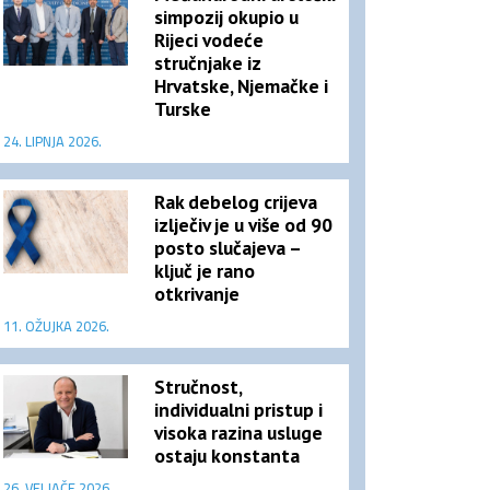
simpozij okupio u
Rijeci vodeće
stručnjake iz
Hrvatske, Njemačke i
Turske
24. LIPNJA 2026.
Rak debelog crijeva
izlječiv je u više od 90
posto slučajeva –
ključ je rano
otkrivanje
11. OŽUJKA 2026.
Stručnost,
individualni pristup i
visoka razina usluge
ostaju konstanta
26. VELJAČE 2026.