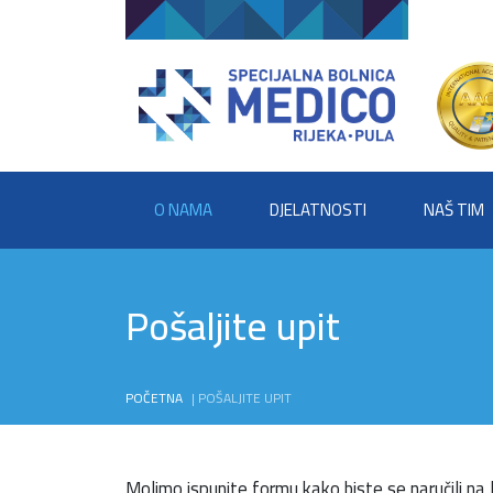
O NAMA
DJELATNOSTI
NAŠ TIM
Pošaljite upit
POČETNA
|
POŠALJITE UPIT
Molimo ispunite formu kako biste se naručili na l