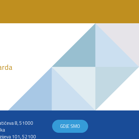
darda
tićeva 8, 51000
GDJE SMO
eka
zijeva 101, 52100