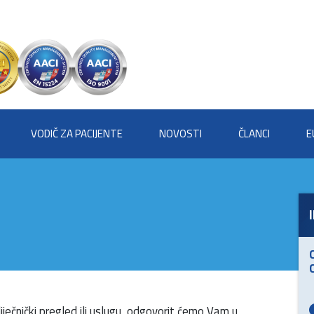
VODIČ ZA PACIJENTE
NOVOSTI
ČLANCI
E
iječnički pregled ili uslugu, odgovorit ćemo Vam u