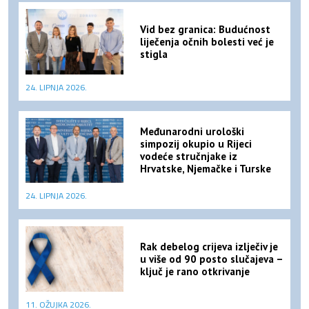
Vid bez granica: Budućnost
liječenja očnih bolesti već je
stigla
24. LIPNJA 2026.
Međunarodni urološki
simpozij okupio u Rijeci
vodeće stručnjake iz
Hrvatske, Njemačke i Turske
24. LIPNJA 2026.
Rak debelog crijeva izlječiv je
u više od 90 posto slučajeva –
ključ je rano otkrivanje
11. OŽUJKA 2026.