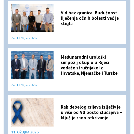
Vid bez granica: Budućnost
liječenja očnih bolesti već je
stigla
24. LIPNJA 2026.
Međunarodni urološki
simpozij okupio u Rijeci
vodeće stručnjake iz
Hrvatske, Njemačke i Turske
24. LIPNJA 2026.
Rak debelog crijeva izlječiv je
u više od 90 posto slučajeva –
ključ je rano otkrivanje
11. OŽUJKA 2026.