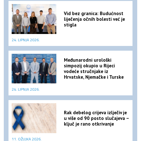
Vid bez granica: Budućnost
liječenja očnih bolesti već je
stigla
24. LIPNJA 2026.
Međunarodni urološki
simpozij okupio u Rijeci
vodeće stručnjake iz
Hrvatske, Njemačke i Turske
24. LIPNJA 2026.
Rak debelog crijeva izlječiv je
u više od 90 posto slučajeva –
ključ je rano otkrivanje
11. OŽUJKA 2026.