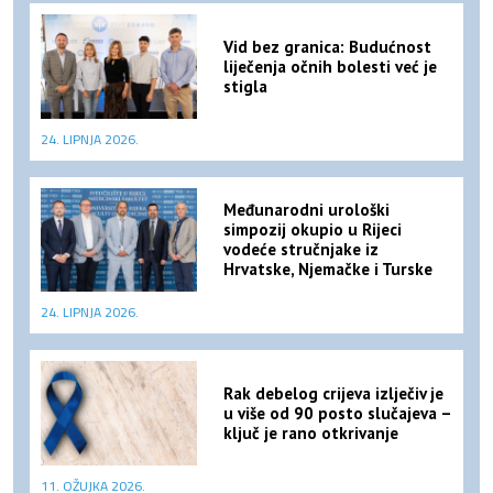
Vid bez granica: Budućnost
liječenja očnih bolesti već je
stigla
24. LIPNJA 2026.
Međunarodni urološki
simpozij okupio u Rijeci
vodeće stručnjake iz
Hrvatske, Njemačke i Turske
24. LIPNJA 2026.
Rak debelog crijeva izlječiv je
u više od 90 posto slučajeva –
ključ je rano otkrivanje
11. OŽUJKA 2026.