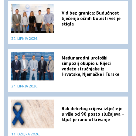
Vid bez granica: Budućnost
liječenja očnih bolesti već je
stigla
24. LIPNJA 2026.
Međunarodni urološki
simpozij okupio u Rijeci
vodeće stručnjake iz
Hrvatske, Njemačke i Turske
24. LIPNJA 2026.
Rak debelog crijeva izlječiv je
u više od 90 posto slučajeva –
ključ je rano otkrivanje
11. OŽUJKA 2026.