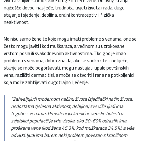
života vidljive su kod svake druge ili treće žene. Do ovog stanja
najčešće dovodi nasljeđe, trudnoća, uvjeti života i rada, dugo
stajanje i sjedenje, debljina, oralni kontraceptivi i fizička
neaktivnost.
No nisu samo žene te koje mogu imati probleme s venama, one se
često mogu javiti i kod muškaraca, a većinom su uzrokovane
vrstom posla ili svakodnevnim aktivnostima. Tko god je imao
problema s venama, dobro zna da, ako se varikoziteti ne liječe,
stanje se može pogoršavati, mogu nastajati upale površinskih
vena, različiti dermatitisi, a može se otvoriti i rana na potkoljenici
koja može zahtijevati dugotrajno liječenje.
“Zahvaljujući modernom načinu života (sjedilački način života,
nedostatna tjelesna aktivnost, debljina) sve više ljudi ima
tegobe s venama. Prevalencija kronične venske bolesti u
svjetskoj populaciji je vrlo visoka, oko 30-60% odraslih ima
proširene vene (kod žena 45,3%; kod muškaraca 34,5%), a više
od 80% ljudi ima barem neki problem povezan s kroničnom