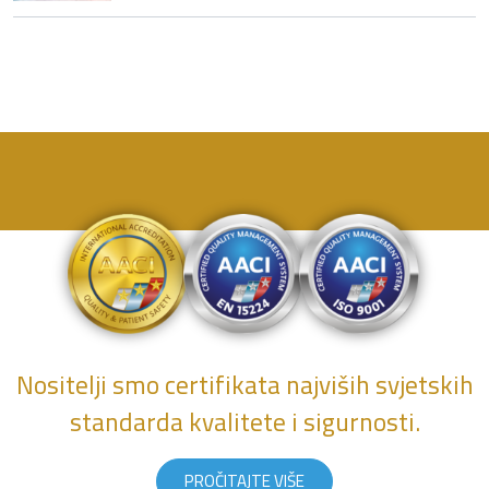
Nositelji smo certifikata najviših svjetskih
standarda kvalitete i sigurnosti.
PROČITAJTE VIŠE