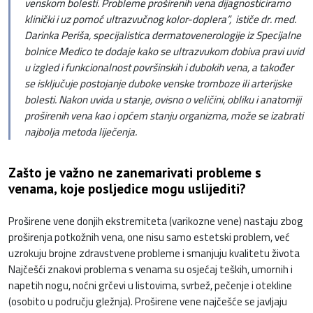
venskom bolesti. Probleme proširenih vena dijagnosticiramo
klinički i uz pomoć ultrazvučnog kolor-doplera”, ističe dr. med.
Darinka Periša, specijalistica dermatovenerologije iz Specijalne
bolnice Medico te dodaje kako se ultrazvukom dobiva pravi uvid
u izgled i funkcionalnost površinskih i dubokih vena, a također
se isključuje postojanje duboke venske tromboze ili arterijske
bolesti. Nakon uvida u stanje, ovisno o veličini, obliku i anatomiji
proširenih vena kao i općem stanju organizma, može se izabrati
najbolja metoda liječenja.
Zašto je važno ne zanemarivati probleme s
venama, koje posljedice mogu uslijediti?
Proširene vene donjih ekstremiteta (varikozne vene) nastaju zbog
proširenja potkožnih vena, one nisu samo estetski problem, već
uzrokuju brojne zdravstvene probleme i smanjuju kvalitetu života
Najčešći znakovi problema s venama su osjećaj teških, umornih i
napetih nogu, noćni grčevi u listovima, svrbež, pečenje i otekline
(osobito u području gležnja). Proširene vene najčešće se javljaju