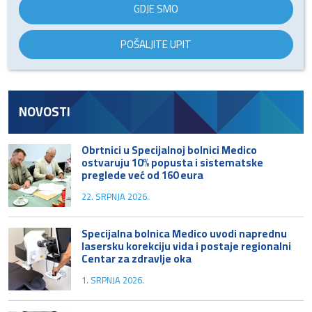
GDJE SMO
POŠALJITE UPIT
NOVOSTI
Obrtnici u Specijalnoj bolnici Medico
ostvaruju 10% popusta i sistematske
preglede već od 160 eura
22. SRPNJA 2026.
Specijalna bolnica Medico uvodi naprednu
lasersku korekciju vida i postaje regionalni
Centar za zdravlje oka
1. SRPNJA 2026.