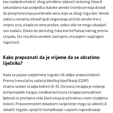
kao nasljedna bolest zbog prirođene slabosti vezivnog tkiva ili
sekundarno kao posljedica duboke venske tromboze koja dovodi
do preopterećenja površinskih vena, koje se zbog toga šire. Venski
zalisci u venama zdravih ljudi osiguravaju protok venske krvi u
smjeru srca, a kada se vene prošire, zalisci više ne mogu obavljati
ovu zadaću. Dolazi do obrnutog toka krvi (refluksa) natrag prema
stopalu, što rezultira venskim zastojem, oticanjem i osjećajem
napetosti.
Kako prepoznati da je vrijeme da se obratimo
liječniku?
Kada se pojave subjektivne tegobe i/ili vidljivi znakovi bolesti.
Prema trenutačno važećoj kliničkoj klasifikaciji (CEAP)
imamo sedam stadija bolesti (0-6). Osnovna terapija je nošenje
kompresijskih čarapa, medikamentozna terapija (venoaktivni
lijekovi) te promjena stila života koja je potrebna u svim stadijima
bolesti. Pravovremenim dolaskom na liječenje mogu se ukloniti ili
ublažiti tegobe, spriječiti komplikacije i usporiti napredovanje