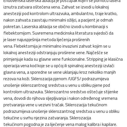
Endovenska laserska ablacija je postupak kojim se pomoću lasera
iznutra zatvara oštećena vena. Zahvat se izvodi u lokalnoj
anesteziji pod kontrolom ultrazvuka, ambulantno, traje kratko,
nakon zahvata zaostaju minimalni ožiljci, a pacijent je odmah
pokretan. Laserska ablacija se obično izvodi u kombinaciji s
flebektomijom. Suvremena medicinska literatura svjedoči da
je laser najuspješnija metoda liječenja proširenih
vena. Flebektomija je minimalno invazivni zahvat kojim se u
lokalnoj anesteziji odstranjuju proširene vene. Najčešće se
primjenjuje kada su glavne vene funkcionalne. Stripping je klasična
operacija vena kod koje se u općoj ili spinalnoj anesteziji izvlači
glavna vena, a sporedne se vene uklanjaju kroz nekoliko manjih
rezova na koži. Sklerozacija pjenom /UGFS/ podrazumijeva
unošenje sklerozantnog sredstva u venu u obliku pjene pod
kontrolom ultrazvuka. Sklerozantno sredstvo oštećuje stijenke
vena, dovodi do njihova sljepljivanja i nakon određenog vremena
pretvaranja vene u vezivni tračak. Sklerozacija tekućinom
podrazumijeva unošenje sklerozantnog sredstva u venu u obliku
tekućine u svrhu njezina zatvaranja. Sklerozacija
tekućinom pogodna je za liječenje vena malog kalibra i kapilare.