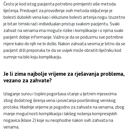
Često je kod istog pacijenta potrebno primijeniti više metoda
liječenja. Preduvjet za provođenje ovih metoda isključenje je
bolesti dubokih vena kao i okluzivne bolesti arterija nogu. Izuzetno
je bitan timski rad i individualan pristup svakom pacijentu. Svaki
zahvat na venama ima moguće rizike i komplikacije i o njima svaki
pacijent dobije informacije. Važno je da se poduzmu sve potrebne
mjere kako do njih ne bi došlo. Nakon zahvata veoma je bitno da se
pacijent drži preporuka te da se uvijek može obratiti liječniku kod
sumnje na bilo koju komplikaciju.
Je li zima najbolje vrijeme za rješavanja problema,
vezano za zahvate?
Izlaganje suncu i toplini pogoršava stanje u ljetnim mjesecima
zbog dodatnog širenja vena i povećanja površinskog venskog
protoka. Hladnije vrijeme je pogodno za zahvate na venama, zbog
manje mogućnosti komplikacija i lakšeg nošenja kompresijskih
nogavica (klase 2) koje su neophodne nakon svih zahvata na
venama.