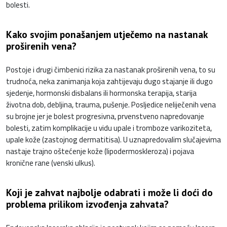
bolesti.
Kako svojim ponašanjem utječemo na nastanak
proširenih vena?
Postoje i drugi čimbenici rizika za nastanak proširenih vena, to su
trudnoća, neka zanimanja koja zahtijevaju dugo stajanje ili dugo
sjedenje, hormonski disbalans ili hormonska terapija, starija
životna dob, debljina, trauma, pušenje. Posljedice neliječenih vena
su brojne jer je bolest progresivna, prvenstveno napredovanje
bolesti, zatim komplikacije u vidu upale i tromboze varikoziteta,
upale kože (zastojnog dermatitisa). U uznapredovalim slučajevima
nastaje trajno oštećenje kože (lipodermoskleroza) i pojava
kronične rane (venski ulkus).
Koji je zahvat najbolje odabrati i može li doći do
problema prilikom izvođenja zahvata?