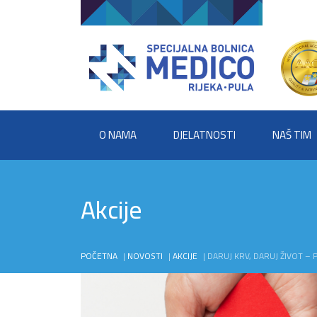
O NAMA
DJELATNOSTI
NAŠ TIM
Akcije
POČETNA
|
NOVOSTI
|
AKCIJE
|
DARUJ KRV, DARUJ ŽIVOT – 