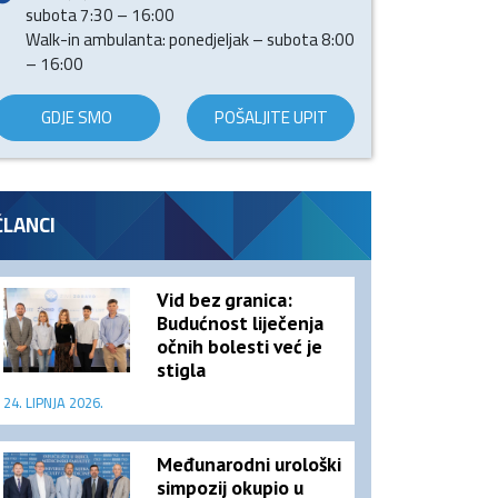
subota 7:30 – 16:00
Walk-in ambulanta: ponedjeljak – subota 8:00
– 16:00
GDJE SMO
POŠALJITE UPIT
ČLANCI
Vid bez granica:
Budućnost liječenja
očnih bolesti već je
stigla
24. LIPNJA 2026.
Međunarodni urološki
simpozij okupio u