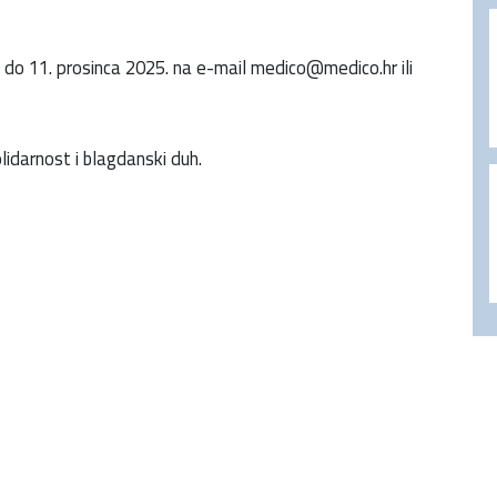
e do 11. prosinca 2025. na e-mail
medico@medico.hr
ili
idarnost i blagdanski duh.