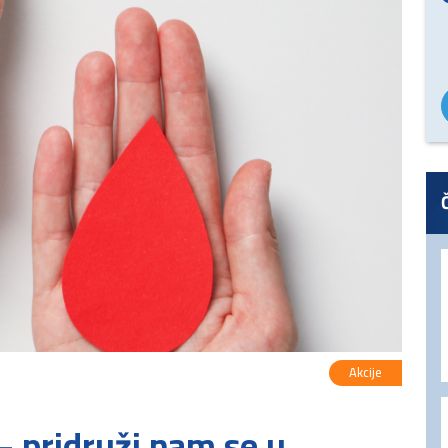
Akcije
 – pridruži nam se u