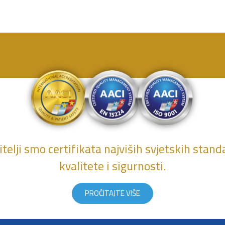
telji smo certifikata najviših svjetskih stan
kvalitete i sigurnosti.
PROČITAJTE VIŠE