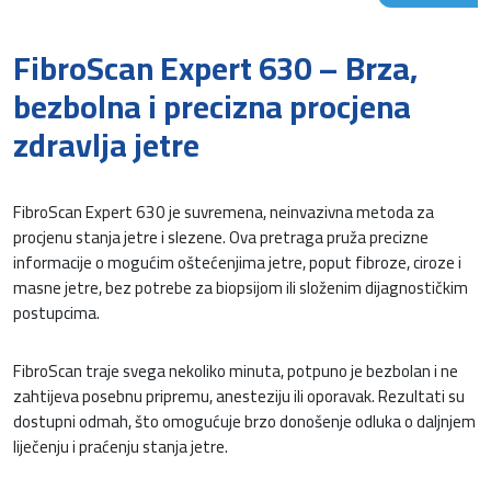
FibroScan Expert 630 – Brza,
bezbolna i precizna procjena
zdravlja jetre
FibroScan Expert 630 je suvremena, neinvazivna metoda za
procjenu stanja jetre i slezene. Ova pretraga pruža precizne
informacije o mogućim oštećenjima jetre, poput fibroze, ciroze i
masne jetre, bez potrebe za biopsijom ili složenim dijagnostičkim
postupcima.
FibroScan traje svega nekoliko minuta, potpuno je bezbolan i ne
zahtijeva posebnu pripremu, anesteziju ili oporavak. Rezultati su
dostupni odmah, što omogućuje brzo donošenje odluka o daljnjem
liječenju i praćenju stanja jetre.