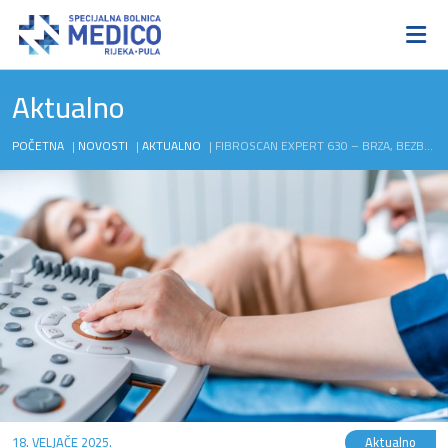
Aktualno
POČETNA
|
NOVOSTI
|
AKTUALNO
|
FIBROSCAN EXPERT 630 – BRZA, BEZBOLNA I PRECIZNA PROCJENA ZDRAVLJA JETRE
18. VELJAČE 2025.
Aktualno