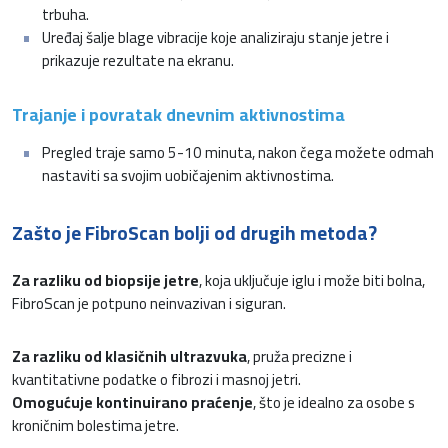
trbuha.
Uređaj šalje blage vibracije koje analiziraju stanje jetre i
prikazuje rezultate na ekranu.
Trajanje i povratak dnevnim aktivnostima
Pregled traje samo 5-10 minuta, nakon čega možete odmah
nastaviti sa svojim uobičajenim aktivnostima.
Zašto je FibroScan bolji od drugih metoda?
Za razliku od biopsije jetre
, koja uključuje iglu i može biti bolna,
FibroScan je potpuno neinvazivan i siguran.
Za razliku od klasičnih ultrazvuka
, pruža precizne i
kvantitativne podatke o fibrozi i masnoj jetri.
Omogućuje kontinuirano praćenje
, što je idealno za osobe s
kroničnim bolestima jetre.