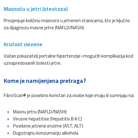
Masnoću u jetri (steatoza)
Procjenjuje količinu masnoće u jetrenim stanicama, što je ključno
za dijagnozu masne jetre (NAFLD/NASH).
Krutost slezene
Važan pokazatelj portalne hipertenzije i mogućih komplikacija kod
uznapredovanih bolesti jetre.
Kome je namijenjena pretraga?
FibroScan® je posebno koristan za osobe koje imaju ili sumnjaju na:
Masnu jetru (NAFLD/NASH)
Virusne hepatitise (Hepatitis B ili C)
Povišene jetrene enzime (AST, ALT)
Dugotrajnu konzumaciju alkohola