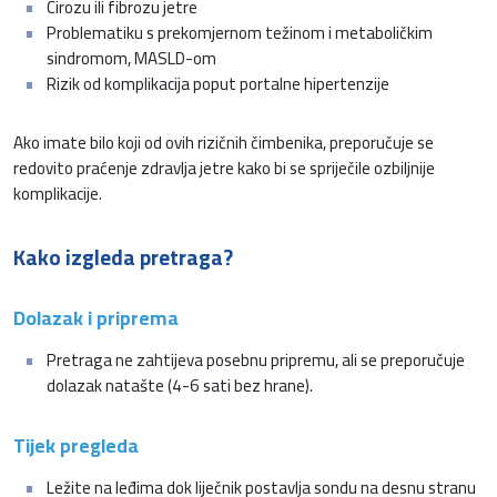
Cirozu ili fibrozu jetre
Problematiku s prekomjernom težinom i metaboličkim
sindromom, MASLD-om
Rizik od komplikacija poput portalne hipertenzije
Ako imate bilo koji od ovih rizičnih čimbenika, preporučuje se
redovito praćenje zdravlja jetre kako bi se spriječile ozbiljnije
komplikacije.
Kako izgleda pretraga?
Dolazak i priprema
Pretraga ne zahtijeva posebnu pripremu, ali se preporučuje
dolazak natašte (4-6 sati bez hrane).
Tijek pregleda
Ležite na leđima dok liječnik postavlja sondu na desnu stranu