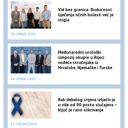
Vid bez granica: Budućnost
liječenja očnih bolesti već je
stigla
24. LIPNJA 2026.
Međunarodni urološki
simpozij okupio u Rijeci
vodeće stručnjake iz
Hrvatske, Njemačke i Turske
24. LIPNJA 2026.
Rak debelog crijeva izlječiv je
u više od 90 posto slučajeva –
ključ je rano otkrivanje
11. OŽUJKA 2026.