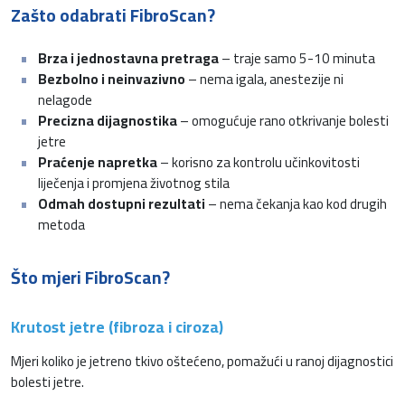
Zašto odabrati FibroScan?
Brza i jednostavna pretraga
– traje samo 5-10 minuta
Bezbolno i neinvazivno
– nema igala, anestezije ni
nelagode
Precizna dijagnostika
– omogućuje rano otkrivanje bolesti
jetre
Praćenje napretka
– korisno za kontrolu učinkovitosti
liječenja i promjena životnog stila
Odmah dostupni rezultati
– nema čekanja kao kod drugih
metoda
Što mjeri FibroScan?
Krutost jetre (fibroza i ciroza)
Mjeri koliko je jetreno tkivo oštećeno, pomažući u ranoj dijagnostici
bolesti jetre.