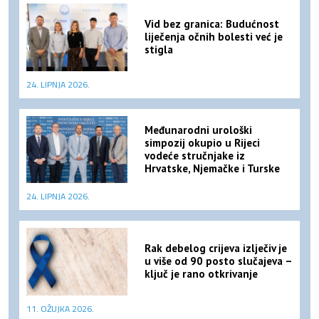
Vid bez granica: Budućnost
liječenja očnih bolesti već je
stigla
24. LIPNJA 2026.
Međunarodni urološki
simpozij okupio u Rijeci
vodeće stručnjake iz
Hrvatske, Njemačke i Turske
24. LIPNJA 2026.
Rak debelog crijeva izlječiv je
u više od 90 posto slučajeva –
ključ je rano otkrivanje
11. OŽUJKA 2026.