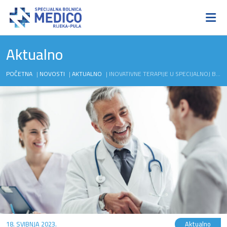
Aktualno
POČETNA
|
NOVOSTI
|
AKTUALNO
|
INOVATIVNE TERAPIJE U SPECIJALNOJ BOLNICI MEDICO
18. SVIBNJA 2023.
Aktualno