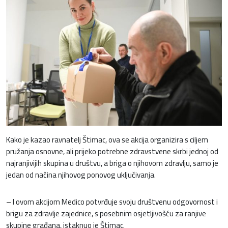
Kako je kazao ravnatelj Štimac, ova se akcija organizira s ciljem
pružanja osnovne, ali prijeko potrebne zdravstvene skrbi jednoj od
najranjivijih skupina u društvu, a briga o njihovom zdravlju, samo je
jedan od načina njihovog ponovog uključivanja.
– I ovom akcijom Medico potvrđuje svoju društvenu odgovornost i
brigu za zdravlje zajednice, s posebnim osjetljivošću za ranjive
skupine građana, istaknuo je Štimac.