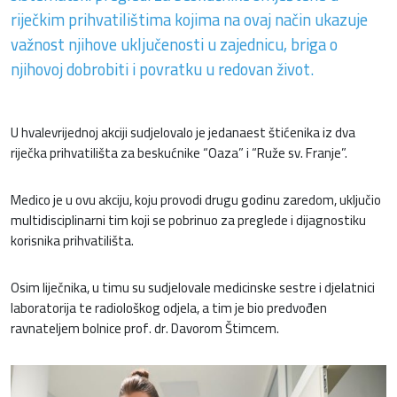
riječkim prihvatilištima kojima na ovaj način ukazuje
važnost njihove uključenosti u zajednicu, briga o
njihovoj dobrobiti i povratku u redovan život.
U hvalevrijednoj akciji sudjelovalo je jedanaest štićenika iz dva
riječka prihvatilišta za beskućnike “Oaza” i “Ruže sv. Franje”.
Medico je u ovu akciju, koju provodi drugu godinu zaredom, uključio
multidisciplinarni tim koji se pobrinuo za preglede i dijagnostiku
korisnika prihvatilišta.
Osim liječnika, u timu su sudjelovale medicinske sestre i djelatnici
laboratorija te radiološkog odjela, a tim je bio predvođen
ravnateljem bolnice prof. dr. Davorom Štimcem.