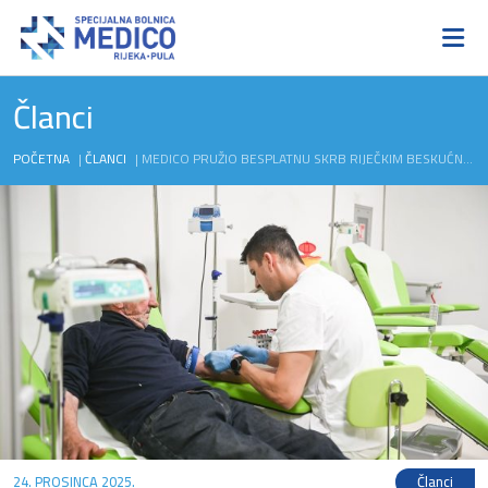
Članci
POČETNA
|
ČLANCI
|
MEDICO PRUŽIO BESPLATNU SKRB RIJEČKIM BESKUĆNICIMA
24. PROSINCA 2025.
Članci