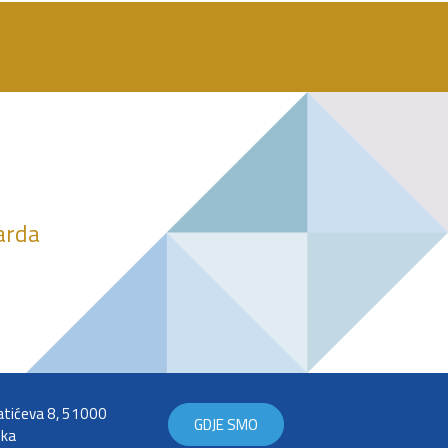
darda
tićeva 8, 51000
GDJE SMO
eka