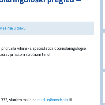
više nije u tijeku.
pridružila vrhunska specijalistica otorinolaringologije
o zdravlju našem stručnom timu!
3 333, slanjem maila na
medico@medico.hr
ili