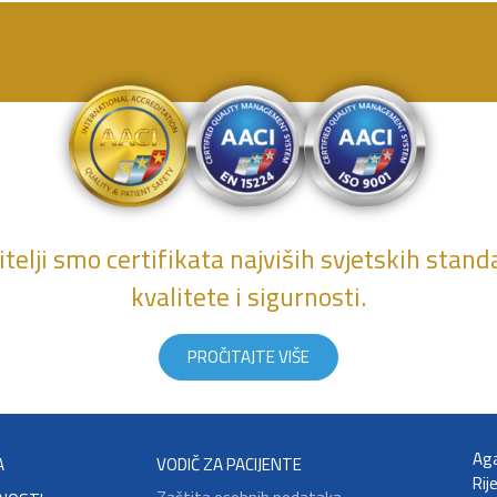
telji smo certifikata najviših svjetskih stan
kvalitete i sigurnosti.
PROČITAJTE VIŠE
Aga
A
VODIČ ZA PACIJENTE
Rij