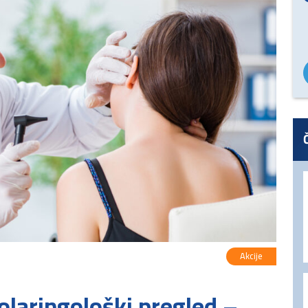
Akcije
laringološki pregled –