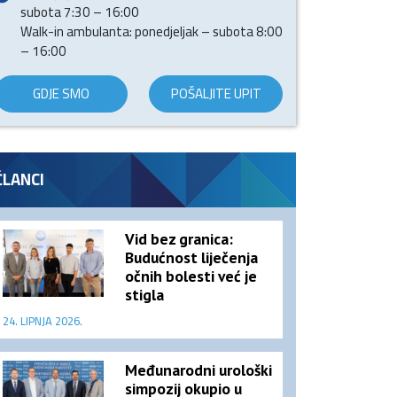
subota 7:30 – 16:00
Walk-in ambulanta: ponedjeljak – subota 8:00
– 16:00
GDJE SMO
POŠALJITE UPIT
ČLANCI
Vid bez granica:
Budućnost liječenja
očnih bolesti već je
stigla
24. LIPNJA 2026.
Međunarodni urološki
simpozij okupio u