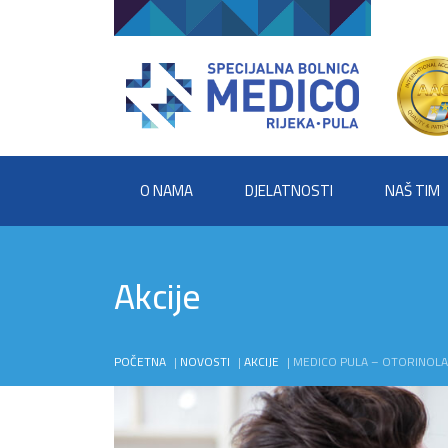
O NAMA
DJELATNOSTI
NAŠ TIM
Akcije
POČETNA
|
NOVOSTI
|
AKCIJE
|
MEDICO PULA – OTORINOLA