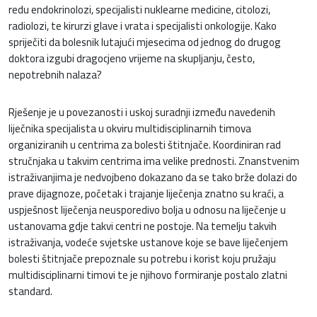
redu endokrinolozi, specijalisti nuklearne medicine, citolozi,
radiolozi, te kirurzi glave i vrata i specijalisti onkologije. Kako
spriječiti da bolesnik lutajući mjesecima od jednog do drugog
doktora izgubi dragocjeno vrijeme na skupljanju, često,
nepotrebnih nalaza?
Rješenje je u povezanosti i uskoj suradnji između navedenih
liječnika specijalista u okviru multidisciplinarnih timova
organiziranih u centrima za bolesti štitnjače. Koordiniran rad
stručnjaka u takvim centrima ima velike prednosti. Znanstvenim
istraživanjima je nedvojbeno dokazano da se tako brže dolazi do
prave dijagnoze, početak i trajanje liječenja znatno su kraći, a
uspješnost liječenja neusporedivo bolja u odnosu na liječenje u
ustanovama gdje takvi centri ne postoje. Na temelju takvih
istraživanja, vodeće svjetske ustanove koje se bave liječenjem
bolesti štitnjače prepoznale su potrebu i korist koju pružaju
multidisciplinarni timovi te je njihovo formiranje postalo zlatni
standard.