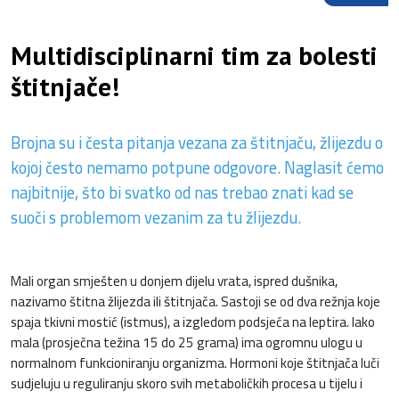
Multidisciplinarni tim za bolesti
štitnjače!
Brojna su i česta pitanja vezana za štitnjaču, žlijezdu o
kojoj često nemamo potpune odgovore. Naglasit ćemo
najbitnije, što bi svatko od nas trebao znati kad se
suoči s problemom vezanim za tu žlijezdu.
Mali organ smješten u donjem dijelu vrata, ispred dušnika,
nazivamo štitna žlijezda ili štitnjača. Sastoji se od dva režnja koje
spaja tkivni mostić (istmus), a izgledom podsjeća na leptira. Iako
mala (prosječna težina 15 do 25 grama) ima ogromnu ulogu u
normalnom funkcioniranju organizma. Hormoni koje štitnjača luči
sudjeluju u reguliranju skoro svih metaboličkih procesa u tijelu i