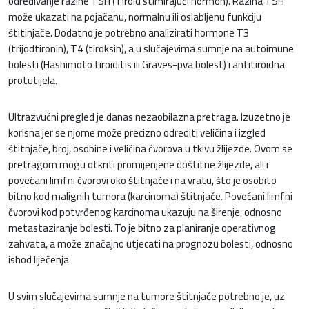
određivanje razine TSH (Tiroid stimirajući hormon). Razina TSH
može ukazati na pojačanu, normalnu ili oslabljenu funkciju
štitinjače. Dodatno je potrebno analizirati hormone T3
(trijodtironin), T4 (tiroksin), a u slučajevima sumnje na autoimune
bolesti (Hashimoto tiroiditis ili Graves-pva bolest) i antitiroidna
protutijela.
Ultrazvučni pregled je danas nezaobilazna pretraga. Izuzetno je
korisna jer se njome može precizno odrediti veličina i izgled
štitnjače, broj, osobine i veličina čvorova u tkivu žlijezde. Ovom se
pretragom mogu otkriti promijenjene doštitne žlijezde, ali i
povećani limfni čvorovi oko štitnjače i na vratu, što je osobito
bitno kod malignih tumora (karcinoma) štitnjače. Povećani limfni
čvorovi kod potvrđenog karcinoma ukazuju na širenje, odnosno
metastaziranje bolesti. To je bitno za planiranje operativnog
zahvata, a može značajno utjecati na prognozu bolesti, odnosno
ishod liječenja.
U svim slučajevima sumnje na tumore štitnjače potrebno je, uz