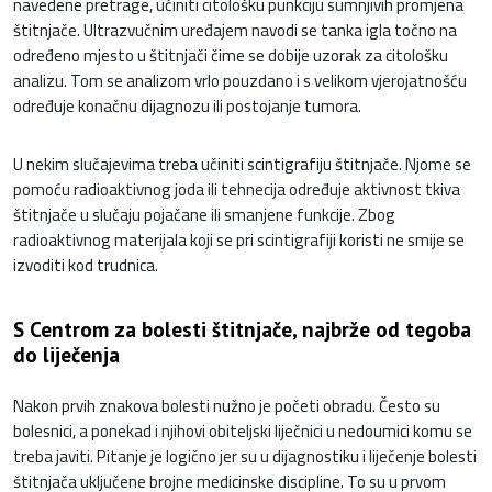
navedene pretrage, učiniti citološku punkciju sumnjivih promjena
štitnjače. Ultrazvučnim uređajem navodi se tanka igla točno na
određeno mjesto u štitnjači čime se dobije uzorak za citološku
analizu. Tom se analizom vrlo pouzdano i s velikom vjerojatnošću
određuje konačnu dijagnozu ili postojanje tumora.
U nekim slučajevima treba učiniti scintigrafiju štitnjače. Njome se
pomoću radioaktivnog joda ili tehnecija određuje aktivnost tkiva
štitnjače u slučaju pojačane ili smanjene funkcije. Zbog
radioaktivnog materijala koji se pri scintigrafiji koristi ne smije se
izvoditi kod trudnica.
S Centrom za bolesti štitnjače, najbrže od tegoba
do liječenja
Nakon prvih znakova bolesti nužno je početi obradu. Često su
bolesnici, a ponekad i njihovi obiteljski liječnici u nedoumici komu se
treba javiti. Pitanje je logično jer su u dijagnostiku i liječenje bolesti
štitnjača uključene brojne medicinske discipline. To su u prvom