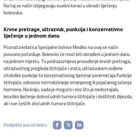
Na taj se način izbjegavaju suvišni koraci u obradi i liječenju
bolesnika.
Krvne pretrage, ultrazvuk, punkcija i konzervativno
liječenje u jednom danu
Poznata krilatica Specijalne bolnice Mediko na ovaj se način
ponovno potvrđuje. Bolesnici će moći biti obrađeni u jednom danu
na jednom mjestu. To podrazumijeva provođenje krvnih pretraga,
ultrazvučnog pregleda štitnjače i vrata, ultrazvukom vođene
citološke punkcije te konzervativnog liječenje poremećaja funkcije
štitnjače, odnosno normaliziranje smanjenog ili pojačanog lučenja
hormona. Na kraju, sada je moguće i ono što je nedostajalo,
kirurško liječenje dobroćudnih tumora štitnjače i doštitnih žlijezda,
ali i sve češćih zloćudnih tumora štitnjače.
Podijelite ovu stranicu