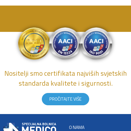
Nositelji smo certifikata najviših svjetskih
standarda kvalitete i sigurnosti.
PROČITAJTE VIŠE
O NAMA