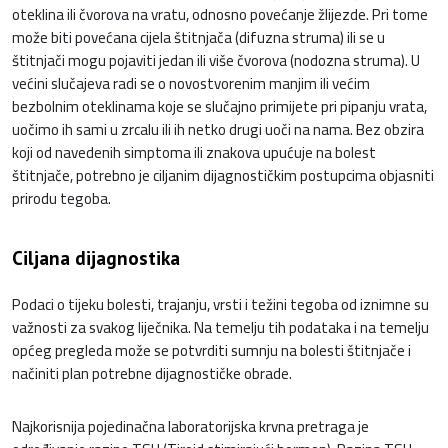
oteklina ili čvorova na vratu, odnosno povećanje žlijezde. Pri tome
može biti povećana cijela štitnjača (difuzna struma) ili se u
štitnjači mogu pojaviti jedan ili više čvorova (nodozna struma). U
većini slučajeva radi se o novostvorenim manjim ili većim
bezbolnim oteklinama koje se slučajno primijete pri pipanju vrata,
uočimo ih sami u zrcalu ili ih netko drugi uoči na nama. Bez obzira
koji od navedenih simptoma ili znakova upućuje na bolest
štitnjače, potrebno je ciljanim dijagnostičkim postupcima objasniti
prirodu tegoba.
Ciljana dijagnostika
Podaci o tijeku bolesti, trajanju, vrsti i težini tegoba od iznimne su
važnosti za svakog liječnika. Na temelju tih podataka i na temelju
općeg pregleda može se potvrditi sumnju na bolesti štitnjače i
načiniti plan potrebne dijagnostičke obrade.
Najkorisnija pojedinačna laboratorijska krvna pretraga je