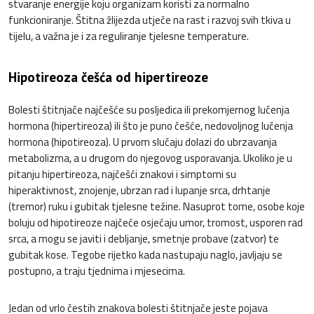
stvaranje energije koju organizam koristi za normalno
funkcioniranje. Štitna žlijezda utječe na rast i razvoj svih tkiva u
tijelu, a važna je i za reguliranje tjelesne temperature.
Hipotireoza češća od hipertireoze
Bolesti štitnjače najčešće su posljedica ili prekomjernog lučenja
hormona (hipertireoza) ili što je puno češće, nedovoljnog lučenja
hormona (hipotireoza). U prvom slučaju dolazi do ubrzavanja
metabolizma, a u drugom do njegovog usporavanja. Ukoliko je u
pitanju hipertireoza, najčešći znakovi i simptomi su
hiperaktivnost, znojenje, ubrzan rad i lupanje srca, drhtanje
(tremor) ruku i gubitak tjelesne težine. Nasuprot tome, osobe koje
boluju od hipotireoze najčeće osjećaju umor, tromost, usporen rad
srca, a mogu se javiti i debljanje, smetnje probave (zatvor) te
gubitak kose. Tegobe rijetko kada nastupaju naglo, javljaju se
postupno, a traju tjednima i mjesecima.
Jedan od vrlo čestih znakova bolesti štitnjače jeste pojava