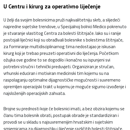
U Centru i kirurg za operativno liječenje
U želji da svojim bolesnicima pruži najkvalitetniju skrb, a slijedeći
napredne svjetske trendove, u Specijalnoj bolnici Medico pokrenuto
je stvaranje vlastitog Centra za bolesti štitnjače. Iako su i ranije
postojali liječnici koji su obrađivali bolesnike s bolestima štitnjače,
za formiranje multidisciplinarnog tima nedostajao je iskusan
kirurg koji je trebao preuzeti operativni dio liječenja. Početkom
ožujka ove godine to se dogodilo i konačno su ispunjeni svi
potrebni stručni i tehnički preduvjeti. Organiziran je stručan,
vrhunski educiran i motiviran medicinski tim kojemu su na
raspolaganju optimalne dijagnostičke mogućnosti i suvremeno
opremljen operacijski trakt u kojemu je moguće sigurno izvođenje i
najsloženijih operacijskih zahvata.
Brojne su prednosti koje će bolesnici imati, a bez obzira kojemu se
članu tima bolesnik obrati, postupak obrade je standardiziran i
provodi se u skladu s najsuvremenijim hrvatskim i svjetskim
smjernicama za dijagnostiku i liječenje različitih bolesti štitnjače.