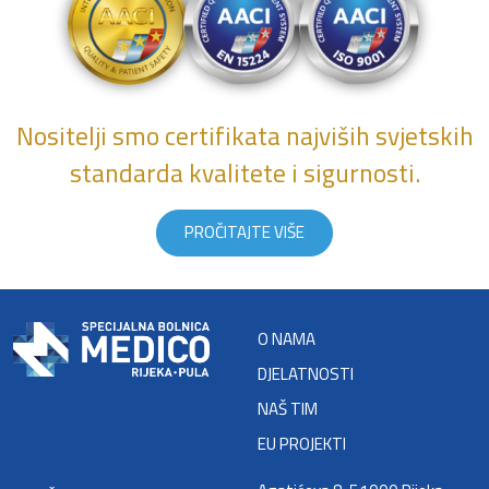
Nositelji smo certifikata najviših svjetskih
standarda kvalitete i sigurnosti.
PROČITAJTE VIŠE
O NAMA
DJELATNOSTI
NAŠ TIM
EU PROJEKTI