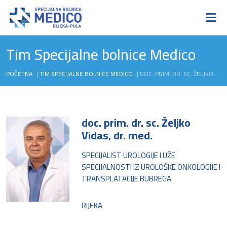
Tim Specijalne bolnice Medico
POČETNA
|
TIM SPECIJALNE BOLNICE MEDICO
|
DOC. PRIM. DR. SC. ŽELJKO VIDAS, DR. MED.
doc. prim. dr. sc. Željko
Vidas, dr. med.
SPECIJALIST UROLOGIJE I UŽE
SPECIJALNOSTI IZ UROLOŠKE ONKOLOGIJE I
TRANSPLATACIJE BUBREGA
RIJEKA