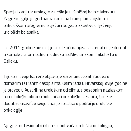
Specijalizaciju iz urologije završio je u Kliničkoj bolnici Merkur u
Zagrebu, gdje je godinama radio na transplantacijskom i
onkološkom programu, stječući bogato iskustvo u liječenju
uroloških bolesnika.
Od 2011. godine nositelj je titule primarijusa, a trenutno je docent
u kumulativnom radnom odnosu na Medicinskom fakultetu u
Osijeku.
Tijekom svoje karijere objavio je 45 znanstvenih radova u
domaćim i stranim časopisima. Osim rada u Hrvatskoj, dvije godine
je proveo u Austriji na urološkim odjelima, s posebnim naglaskom
na onkološku obradu bolesnika i onkološku terapiju, čime je
dodatno usavršio svoje znanje i praksu u području urološke
onkologije.
Njegov profesionalni interes obuhvaća urološku onkologiju,