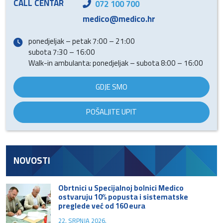
CALL CENTAR
072 100 700
medico@medico.hr
ponedjeljak – petak 7:00 – 21:00
subota 7:30 – 16:00
Walk-in ambulanta: ponedjeljak – subota 8:00 – 16:00
GDJE SMO
POŠALJITE UPIT
NOVOSTI
Obrtnici u Specijalnoj bolnici Medico
ostvaruju 10% popusta i sistematske
preglede već od 160 eura
22. SRPNJA 2026.