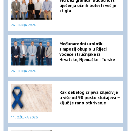
Vid bez granica: Budućnost
liječenja očnih bolesti već je
stigla
24. LIPNJA 2026.
Međunarodni urološki
simpozij okupio u Rijeci
vodeće stručnjake iz
Hrvatske, Njemačke i Turske
24. LIPNJA 2026.
Rak debelog crijeva izlječiv je
u više od 90 posto slučajeva –
ključ je rano otkrivanje
11. OŽUJKA 2026.