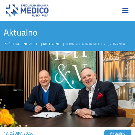
Aktualno
POČETNA
|
NOVOSTI
|
AKTUALNO
|
NOVA SURADNJA MEDICA I JADRANKA TURIZMA: SPOJENI BRIGOM O ZAPOSLENICIMA
13. OŽUJKA 2025.
Aktualno