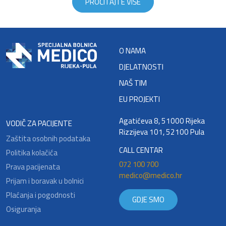
PROČITAJTE VIŠE
O NAMA
DJELATNOSTI
NAŠ TIM
EU PROJEKTI
Agatićeva 8, 51000 Rijeka
VODIČ ZA PACIJENTE
Rizzijeva 101, 52100 Pula
Zaštita osobnih podataka
CALL CENTAR
Politika kolačića
072 100 700
Prava pacijenata
medico@medico.hr
Prijam i boravak u bolnici
Plaćanja i pogodnosti
GDJE SMO
Osiguranja