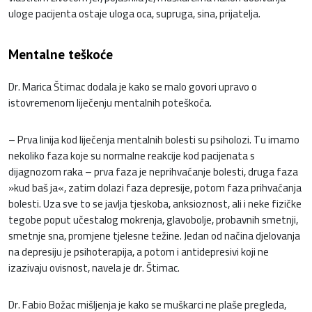
uloge pacijenta ostaje uloga oca, supruga, sina, prijatelja.
Mentalne teškoće
Dr. Marica Štimac dodala je kako se malo govori upravo o
istovremenom liječenju mentalnih poteškoća.
– Prva linija kod liječenja mentalnih bolesti su psiholozi. Tu imamo
nekoliko faza koje su normalne reakcije kod pacijenata s
dijagnozom raka – prva faza je neprihvaćanje bolesti, druga faza
»kud baš ja«, zatim dolazi faza depresije, potom faza prihvaćanja
bolesti. Uza sve to se javlja tjeskoba, anksioznost, ali i neke fizičke
tegobe poput učestalog mokrenja, glavobolje, probavnih smetnji,
smetnje sna, promjene tjelesne težine. Jedan od načina djelovanja
na depresiju je psihoterapija, a potom i antidepresivi koji ne
izazivaju ovisnost, navela je dr. Štimac.
Dr. Fabio Božac mišljenja je kako se muškarci ne plaše pregleda,