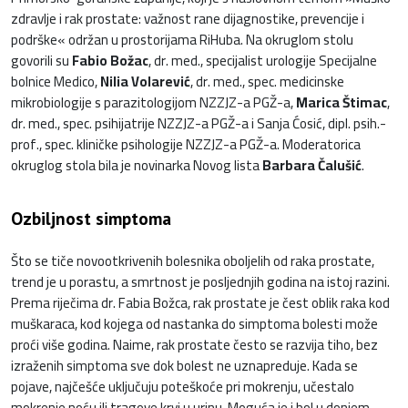
zdravlje i rak prostate: važnost rane dijagnostike, prevencije i
podrške« održan u prostorijama RiHuba. Na okruglom stolu
govorili su
Fabio Božac
, dr. med., specijalist urologije Specijalne
bolnice Medico,
Nilia Volarević
, dr. med., spec. medicinske
mikrobiologije s parazitologijom NZZJZ-a PGŽ-a,
Marica Štimac
,
dr. med., spec. psihijatrije NZZJZ-a PGŽ-a i Sanja Ćosić, dipl. psih.-
prof., spec. kliničke psihologije NZZJZ-a PGŽ-a. Moderatorica
okruglog stola bila je novinarka Novog lista
Barbara Čalušić
.
Ozbiljnost simptoma
Što se tiče novootkrivenih bolesnika oboljelih od raka prostate,
trend je u porastu, a smrtnost je posljednjih godina na istoj razini.
Prema riječima dr. Fabia Božca, rak prostate je čest oblik raka kod
muškaraca, kod kojega od nastanka do simptoma bolesti može
proći više godina. Naime, rak prostate često se razvija tiho, bez
izraženih simptoma sve dok bolest ne uznapreduje. Kada se
pojave, najčešće uključuju poteškoće pri mokrenju, učestalo
mokrenje noću ili tragove krvi u urinu. Moguća je i bol u donjem