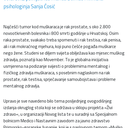
psihologinja Sanja Ćosić
Najčešći tumor kod muškaraca je rak prostate, s oko 2.800
novootkrivenih bolesnika i 800 smrti godišnje u Hrvatskoj. Osim
raka prostate, svakako treba spomenuti i rak testisa, rak penisa,
ali i rak mokraćnog mjehura, koji puno češće pogađa muškarce
nego žene. Studeni se diljem svijeta obilježava kao mjesec muškog
zdravlja, poznatiji kao Movember. To je globalna inicijativa
usmjerena na podizanje svijesti o problemima mentalnog i
fizičkog zdravlja muškaraca, s posebnim naglaskom na rak
prostate, rak testisa, sprječavanje samoubojstava i probleme
mentalnog zdravlja.
Upravo je sve navedeno bilo tema posljednjeg ovogodišnjeg
izdanja okruglog stola koji se održava u sklopu projekta »Živi
zdravo«, u organizaciji Novog lista te u suradnji sa Specijalnom
bolnicom Medico i Nastavnim zavodom za javno zdravstvo
Primorsko-goranske županije, koji je s naslovnom temom »Muško