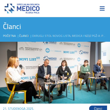
Članci
POČETNA
|
ČLANCI
|
OKRUGLI STOL NOVOG LISTA, MEDICA I NZZJZ PGŽ-A: POTREBNO JE MUŠKI BRINUTI SE O ZDRAVLJU, NE ČEKATI SIMPTOME
21. STUDENOGA 2025.
Članci