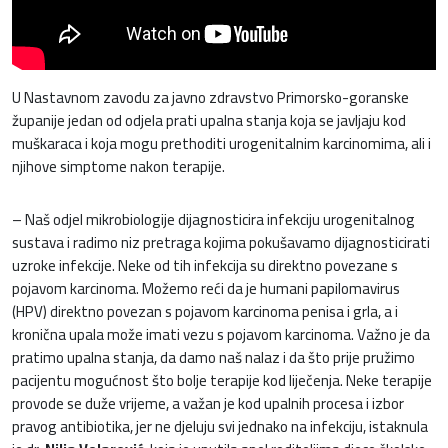
U Nastavnom zavodu za javno zdravstvo Primorsko-goranske
županije jedan od odjela prati upalna stanja koja se javljaju kod
muškaraca i koja mogu prethoditi urogenitalnim karcinomima, ali i
njihove simptome nakon terapije.
– Naš odjel mikrobiologije dijagnosticira infekciju urogenitalnog
sustava i radimo niz pretraga kojima pokušavamo dijagnosticirati
uzroke infekcije. Neke od tih infekcija su direktno povezane s
pojavom karcinoma. Možemo reći da je humani papilomavirus
(HPV) direktno povezan s pojavom karcinoma penisa i grla, a i
kronična upala može imati vezu s pojavom karcinoma. Važno je da
pratimo upalna stanja, da damo naš nalaz i da što prije pružimo
pacijentu mogućnost što bolje terapije kod liječenja. Neke terapije
provode se duže vrijeme, a važan je kod upalnih procesa i izbor
pravog antibiotika, jer ne djeluju svi jednako na infekciju, istaknula