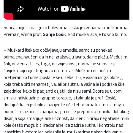
Suočavanje s malignim bolestima teško je i ženama i muškarcima.
Prema riječima prof.
Sanje Ćosić
, kod muškaraca je to vrlo burno.
– Muškarci itekako doživljavaju emocije, samo su ponekad
odmalena naučeni da ih ne izražavaju javno, da ne plaču. Međutim,
šok, nevjerica, bijes, tuga, neizvjesnost, normalne su reakcije
čovjeka koji čuje dijagnozu da ima rak. Muškarci ne pričaju
pretjerano o tome, povlače se u sebe. Tu je važna uloga obitelji,
koja treba biti nenametljiva, ali prisutna, a važna je i podrška šire
zajednice, kako bi pacijenti osjetili da nisu sami. Dobre su u tom
smislu individualne i grupne terapije, istaknula je prof. Ćosić,
dodajući kako psiholozi pacijente uče tehnikama kojima si mogu
pomoći u kriznim situacijama, pa im se preporuča tehnika dubokog
disanja koja smanjuje anksioznost, da identificiraju negativne misli
koje često mogu biti iracionalne, da zadrže rutinu i kontrolu nad
vlastitim životom jer, pojasnila je, muškarcima nakon dobivanja