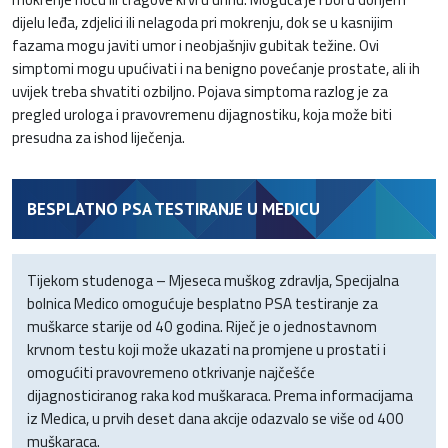
dijelu leđa, zdjelici ili nelagoda pri mokrenju, dok se u kasnijim
fazama mogu javiti umor i neobjašnjiv gubitak težine. Ovi
simptomi mogu upućivati i na benigno povećanje prostate, ali ih
uvijek treba shvatiti ozbiljno. Pojava simptoma razlog je za
pregled urologa i pravovremenu dijagnostiku, koja može biti
presudna za ishod liječenja.
BESPLATNO PSA TESTIRANJE U MEDICU
Tijekom studenoga – Mjeseca muškog zdravlja, Specijalna
bolnica Medico omogućuje besplatno PSA testiranje za
muškarce starije od 40 godina. Riječ je o jednostavnom
krvnom testu koji može ukazati na promjene u prostati i
omogućiti pravovremeno otkrivanje najčešće
dijagnosticiranog raka kod muškaraca. Prema informacijama
iz Medica, u prvih deset dana akcije odazvalo se više od 400
muškaraca.