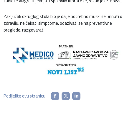
tablete viagre, injekcija u spolovilo ili proteze, rekao je dr. Božac.
Zaključak okruglog stola bio je da je potrebno muški se brinuti o
zdravlju, ne čekati simptome, odazivati se na preventivne
preglede, razgovarati.
Podijelite ovu stranicu