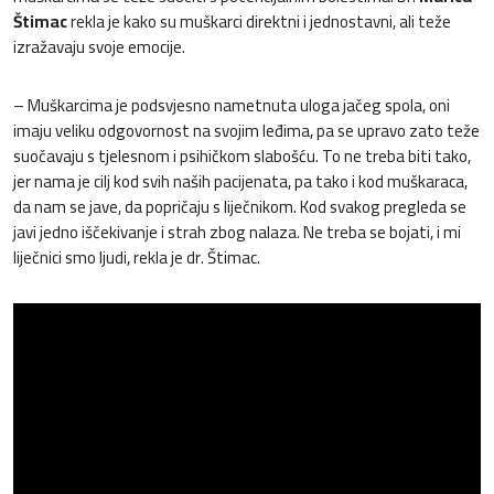
Štimac
rekla je kako su muškarci direktni i jednostavni, ali teže
izražavaju svoje emocije.
– Muškarcima je podsvjesno nametnuta uloga jačeg spola, oni
imaju veliku odgovornost na svojim leđima, pa se upravo zato teže
suočavaju s tjelesnom i psihičkom slabošću. To ne treba biti tako,
jer nama je cilj kod svih naših pacijenata, pa tako i kod muškaraca,
da nam se jave, da popričaju s liječnikom. Kod svakog pregleda se
javi jedno iščekivanje i strah zbog nalaza. Ne treba se bojati, i mi
liječnici smo ljudi, rekla je dr. Štimac.