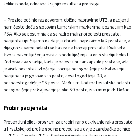
koliko ishoda, odnosno krajnjih rezultata pretraga.
– Pregled počinje razgovorom, obično napravimo UTZ, a pacijenti
nam često dođu s gotovim tumorskim markerima, poznatijim kao
PSA. Ako se posumnja da se radi o malignoj bolesti prostate,
pacijenta upućujemo na daljnju obradu, napravimo MR prostate, a
dijagnoza same bolesti se bazira na biopsiji prostate. Kvaliteta
života nakon liječenja ovisi o ishodu liječenja, a on o stadiju bolesti.
Kod prva dva stadija, kada je bolest unutar kapsule prostate, vrlo
je visok postotak izlječenja, točnije petogodišnje preživljavanje
pacijenata je gotovo sto posto, desetogodišnje 98, a
petnaestogodišnje 95 posto. Međutim, kod metastatske bolesti
petogodišnje preživljavanje je oko 50 posto, istaknuo je dr. Božac.
Probir pacijenata
Preventivni pilot-program za probir i rano otkrivanje raka prostate
u Hrvatskoj od prošle godine provodi se u dvije zagrebačke bolnice
– KBC-u Zagreb i KBC-u Sestre milosrdnice. Usmjeren je na