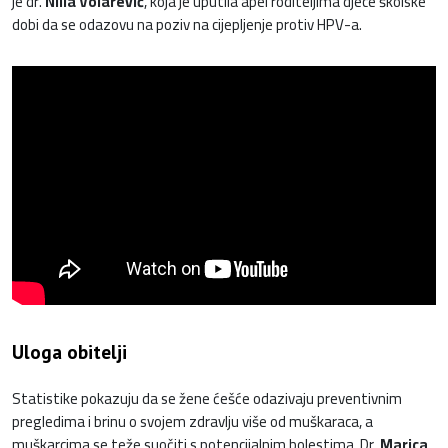
je dr.
Nilia Volarević
, koja je uputila apel roditeljima djece školske
dobi da se odazovu na poziv na cijepljenje protiv HPV-a.
Uloga obitelji
Statistike pokazuju da se žene ćešće odazivaju preventivnim
pregledima i brinu o svojem zdravlju više od muškaraca, a
muškarcima se teže suočiti s potencijalnim bolestima. Dr.
Marica