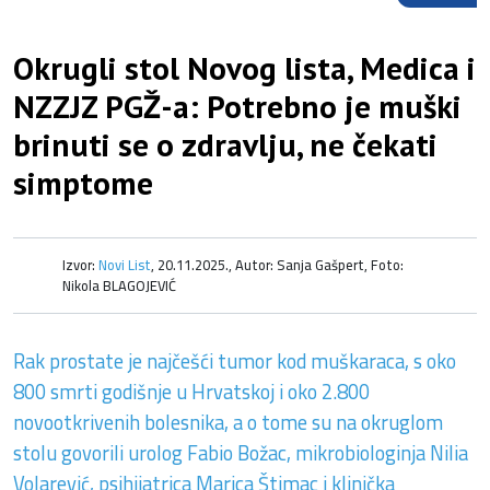
Okrugli stol Novog lista, Medica i
NZZJZ PGŽ-a: Potrebno je muški
brinuti se o zdravlju, ne čekati
simptome
Izvor:
Novi List
, 20.11.2025., Autor: Sanja Gašpert, Foto:
Nikola BLAGOJEVIĆ
Rak prostate je najčešći tumor kod muškaraca, s oko
800 smrti godišnje u Hrvatskoj i oko 2.800
novootkrivenih bolesnika, a o tome su na okruglom
stolu govorili urolog Fabio Božac, mikrobiologinja Nilia
Volarević, psihijatrica Marica Štimac i klinička