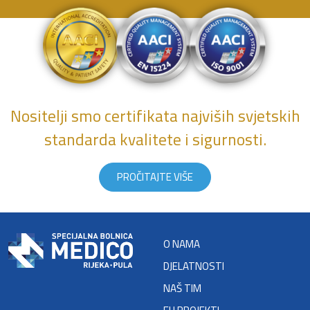
Nositelji smo certifikata najviših svjetskih
standarda kvalitete i sigurnosti.
PROČITAJTE VIŠE
O NAMA
DJELATNOSTI
NAŠ TIM