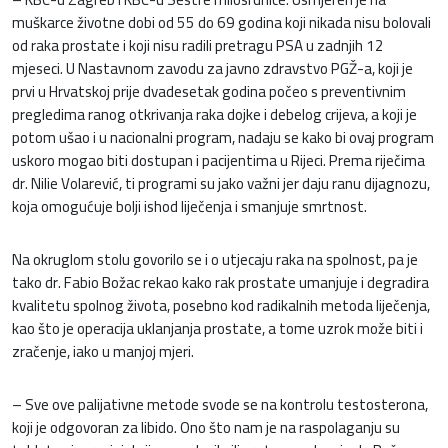
muškarce životne dobi od 55 do 69 godina koji nikada nisu bolovali
od raka prostate i koji nisu radili pretragu PSA u zadnjih 12
mjeseci. U Nastavnom zavodu za javno zdravstvo PGŽ-a, koji je
prvi u Hrvatskoj prije dvadesetak godina počeo s preventivnim
pregledima ranog otkrivanja raka dojke i debelog crijeva, a koji je
potom ušao i u nacionalni program, nadaju se kako bi ovaj program
uskoro mogao biti dostupan i pacijentima u Rijeci. Prema riječima
dr. Nilie Volarević, ti programi su jako važni jer daju ranu dijagnozu,
koja omogućuje bolji ishod liječenja i smanjuje smrtnost.
Na okruglom stolu govorilo se i o utjecaju raka na spolnost, pa je
tako dr. Fabio Božac rekao kako rak prostate umanjuje i degradira
kvalitetu spolnog života, posebno kod radikalnih metoda liječenja,
kao što je operacija uklanjanja prostate, a tome uzrok može biti i
zračenje, iako u manjoj mjeri.
– Sve ove palijativne metode svode se na kontrolu testosterona,
koji je odgovoran za libido. Ono što nam je na raspolaganju su