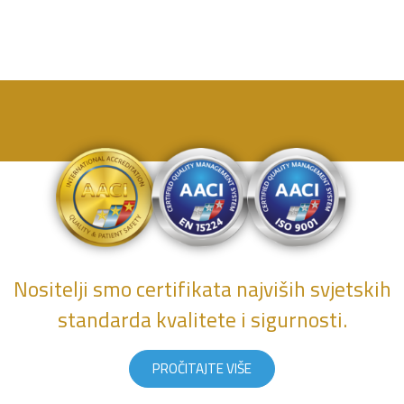
Nositelji smo certifikata najviših svjetskih
standarda kvalitete i sigurnosti.
PROČITAJTE VIŠE