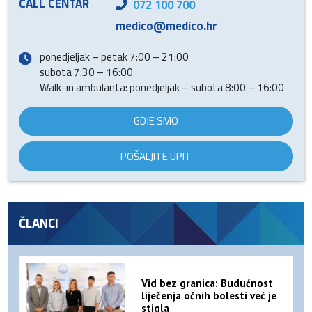
CALL CENTAR
072 100 700
medico@medico.hr
ponedjeljak – petak 7:00 – 21:00
subota 7:30 – 16:00
Walk-in ambulanta: ponedjeljak – subota 8:00 – 16:00
GDJE SMO
POŠALJITE UPIT
ČLANCI
Vid bez granica: Budućnost
liječenja očnih bolesti već je
stigla