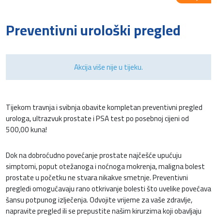
Preventivni urološki pregled
Akcija više nije u tijeku.
Tijekom travnja i svibnja obavite kompletan preventivni pregled
urologa, ultrazvuk prostate i PSA test po posebnoj cijeni od
500,00 kuna!
Dok na dobroćudno povećanje prostate najčešće upućuju
simptomi, poput otežanoga i noćnoga mokrenja, maligna bolest
prostate u početku ne stvara nikakve smetnje. Preventivni
pregledi omogućavaju rano otkrivanje bolesti što uvelike povećava
šansu potpunog izlječenja. Odvojite vrijeme za vaše zdravlje,
napravite pregled ili se prepustite našim kirurzima koji obavljaju