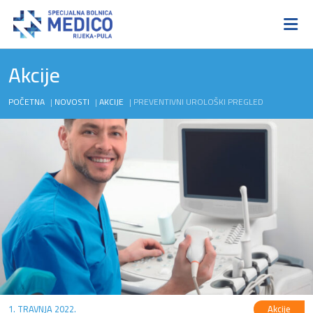
Akcije
POČETNA
|
NOVOSTI
|
AKCIJE
|
PREVENTIVNI UROLOŠKI PREGLED
1. TRAVNJA 2022.
Akcije