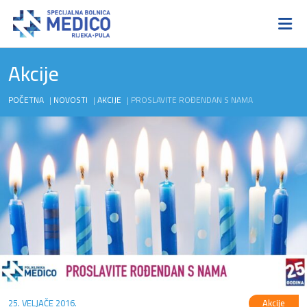
Akcije
POČETNA
|
NOVOSTI
|
AKCIJE
|
PROSLAVITE ROĐENDAN S NAMA
25. VELJAČE 2016.
Akcije