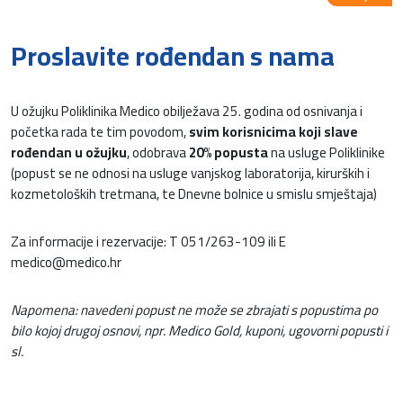
Proslavite rođendan s nama
U ožujku Poliklinika Medico obilježava 25. godina od osnivanja i
početka rada te tim povodom,
svim korisnicima koji slave
rođendan u ožujku
, odobrava
20% popusta
na usluge Poliklinike
(popust se ne odnosi na usluge vanjskog laboratorija, kirurških i
kozmetoloških tretmana, te Dnevne bolnice u smislu smještaja)
Za informacije i rezervacije: T 051/263-109 ili E
medico@medico.hr
Napomena: navedeni popust ne može se zbrajati s popustima po
bilo kojoj drugoj osnovi, npr. Medico Gold, kuponi, ugovorni popusti i
sl.