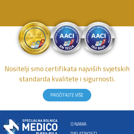
Nositelji smo certifikata najviših svjetskih
standarda kvalitete i sigurnosti.
PROČITAJTE VIŠE
O NAMA
DJELATNOSTI