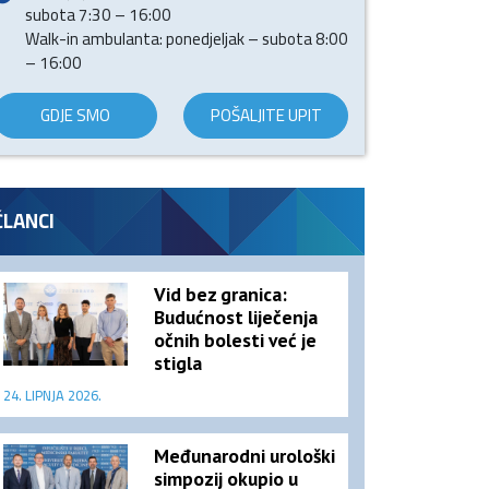
subota 7:30 – 16:00
Walk-in ambulanta: ponedjeljak – subota 8:00
– 16:00
GDJE SMO
POŠALJITE UPIT
ČLANCI
Vid bez granica:
Budućnost liječenja
očnih bolesti već je
stigla
24. LIPNJA 2026.
Međunarodni urološki
simpozij okupio u