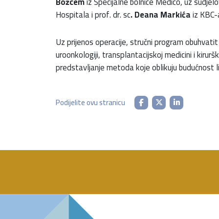
Božcem
iz Specijalne bolnice Medico, uz sudjelo
Hospitala i prof. dr. sc
. Deana Markića
iz KBC-a
Uz prijenos operacije, stručni program obuhvati
uroonkologiji, transplantacijskoj medicini i kirur
predstavljanje metoda koje oblikuju budućnost lij
Podijelite ovu stranicu