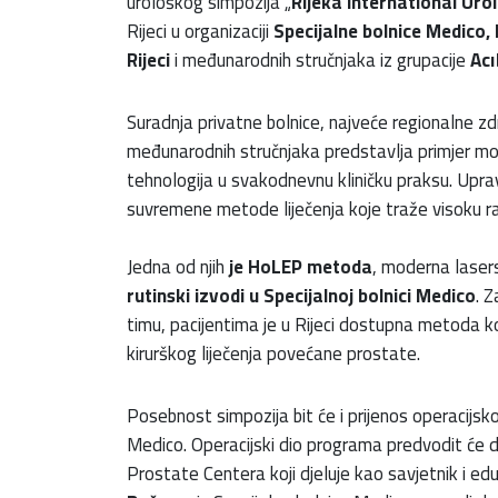
urološkog simpozija „
Rijeka International Ur
Rijeci u organizaciji
Specijalne bolnice Medico,
Rijeci
i međunarodnih stručnjaka iz grupacije
Ac
Suradnja privatne bolnice, najveće regionalne 
međunarodnih stručnjaka predstavlja primjer mode
tehnologija u svakodnevnu kliničku praksu. Upr
suvremene metode liječenja koje traže visoku raz
Jedna od njih
je HoLEP metoda
, moderna laser
rutinski izvodi u Specijalnoj bolnici Medico
. 
timu, pacijentima je u Rijeci dostupna metoda ko
kirurškog liječenja povećane prostate.
Posebnost simpozija bit će i prijenos operacijsko
Medico. Operacijski dio programa predvodit će d
Prostate Centera koji djeluje kao savjetnik i edu