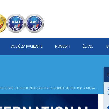
VODIČ ZA PACIJENTE
NOVOSTI
ČLANCI
E
OSTATE U FOKUSU MEĐUNARODNE SURADNJE MEDICA, KBC-A RIJEKA I ACIBADEMA