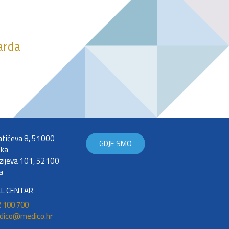
darda
tićeva 8, 51000
GDJE SMO
eka
zijeva 101, 52100
a
LL CENTAR
 100 700
dico@medico.hr