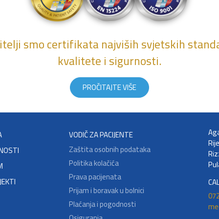
telji smo certifikata najviših svjetskih stan
kvalitete i sigurnosti.
PROČITAJTE VIŠE
Aga
A
VODIČ ZA PACIJENTE
Rij
Zaštita osobnih podataka
NOSTI
Riz
Politika kolačića
Pul
M
Prava pacijenata
JEKTI
CA
Prijam i boravak u bolnici
072
Plaćanja i pogodnosti
me
Osiguranja