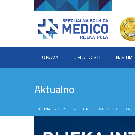
O NAMA
DJELATNOSTI
NAŠ TIM
Aktualno
POČETNA
|
NOVOSTI
|
AKTUALNO
|
SUVREMENO LIJEČENJE PR