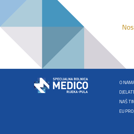
Nosi
O NAM
DJELAT
NAŠ TI
EU PRO