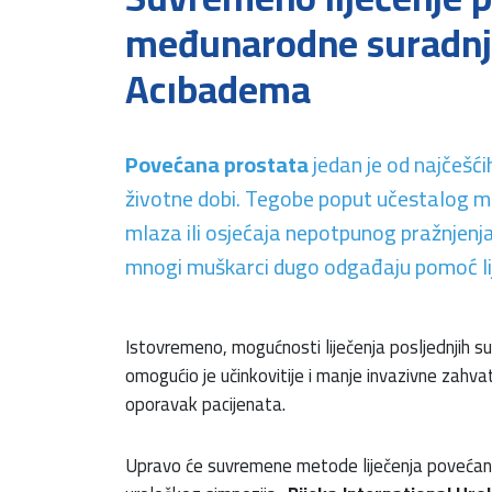
međunarodne suradnje
Acıbadema
Povećana prostata
jedan je od najčešć
životne dobi. Tegobe poput učestalog mo
mlaza ili osjećaja nepotpunog pražnjenj
mnogi muškarci dugo odgađaju pomoć li
Istovremeno, mogućnosti liječenja posljednjih 
omogućio je učinkovitije i manje invazivne zahvate
oporavak pacijenata.
Upravo će suvremene metode liječenja povećan