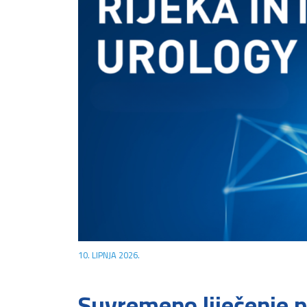
10. LIPNJA 2026.
Suvremeno liječenje p