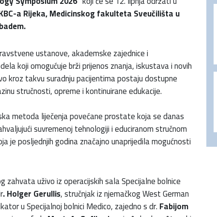
ology Symposium 2026“
koji će se 12. lipnja održati u
 KBC-a Rijeka, Medicinskog fakulteta Sveučilišta u
ıbadem.
zdravstvene ustanove, akademske zajednice i
la koji omogućuje brži prijenos znanja, iskustava i novih
avo kroz takvu suradnju pacijentima postaju dostupne
inu stručnosti, opreme i kontinuirane edukacije.
ska metoda liječenja povećane prostate koja se danas
Zahvaljujući suvremenoj tehnologiji i educiranom stručnom
ja je posljednjih godina značajno unaprijedila mogućnosti
g zahvata uživo iz operacijskih sala Specijalne bolnice
r
. Holger Gerullis
, stručnjak iz njemačkog West German
kator u Specijalnoj bolnici Medico, zajedno s dr.
Fabijom