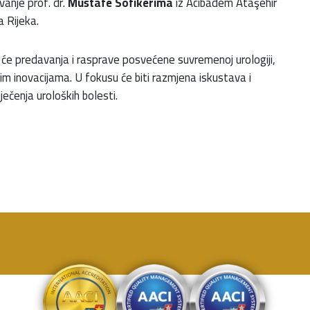
vanje prof. dr.
Mustafe Sofikerima
iz Acıbadem Ataşehir
 Rijeka.
t će predavanja i rasprave posvećene suvremenoj urologiji,
škim inovacijama. U fokusu će biti razmjena iskustava i
ečenja uroloških bolesti.