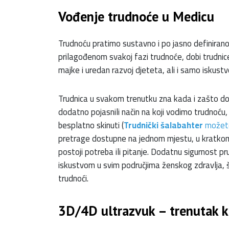
Vođenje trudnoće u Medicu
Trudnoću pratimo sustavno i po jasno definirano
prilagođenom svakoj fazi trudnoće, dobi trudnice 
majke i uredan razvoj djeteta, ali i samo iskust
Trudnica u svakom trenutku zna kada i zašto dol
dodatno pojasnili način na koji vodimo trudnoću,
besplatno skinuti (
Trudnički šalabahter
možete
pretrage dostupne na jednom mjestu, u kratkom
postoji potreba ili pitanje. Dodatnu sigurnost pr
iskustvom u svim područjima ženskog zdravlja, 
trudnoći.
3D/4D ultrazvuk – trenutak ko