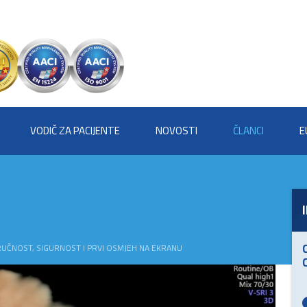
VODIČ ZA PACIJENTE
NOVOSTI
ČLANCI
E
RUČNOST, SIGURNOST I PRVI OSMJEH NA EKRANU