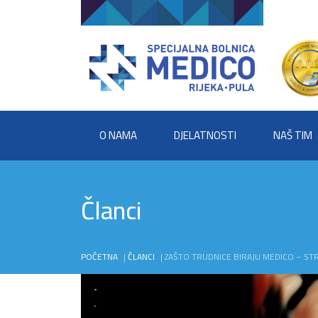
O NAMA
DJELATNOSTI
NAŠ TIM
Članci
POČETNA
|
ČLANCI
|
ZAŠTO TRUDNICE BIRAJU MEDICO – ST