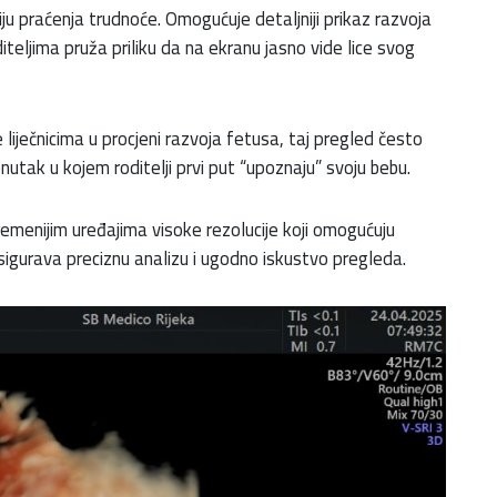
 praćenja trudnoće. Omogućuje detaljniji prikaz razvoja
teljima pruža priliku da na ekranu jasno vide lice svog
 liječnicima u procjeni razvoja fetusa, taj pregled često
enutak u kojem roditelji prvi put “upoznaju” svoju bebu.
emenijim uređajima visoke rezolucije koji omogućuju
osigurava preciznu analizu i ugodno iskustvo pregleda.