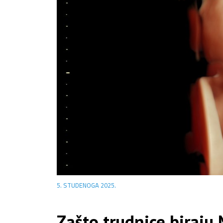
5. STUDENOGA 2025.
Zašto trudnice biraju 