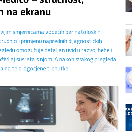
eh na ekranu
ijim smjernicama vodećih perinatoloških
trudnici i primjenu naprednih dijagnostičkih
gledu omogućuje detaljan uvid u razvoj bebe i
življaj susreta s njom. A nakon svakog pregleda
 na te dragocjene trenutke.