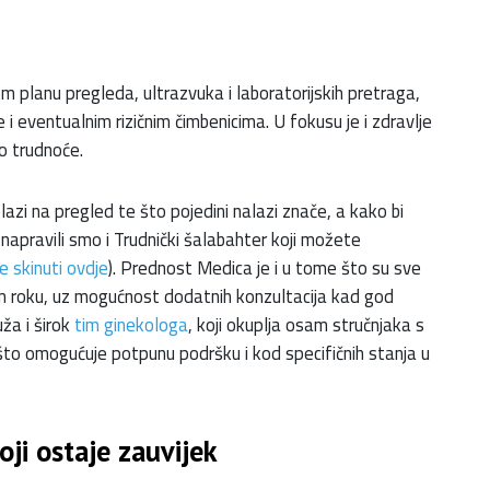
m planu pregleda, ultrazvuka i laboratorijskih pretraga,
i eventualnim rizičnim čimbenicima. U fokusu je i zdravlje
vo trudnoće.
azi na pregled te što pojedini nalazi znače, a kako bi
 napravili smo i Trudnički šalabahter koji možete
 skinuti ovdje
). Prednost Medica je i u tome što su sve
 roku, uz mogućnost dodatnih konzultacija kad god
uža i širok
tim ginekologa
, koji okuplja osam stručnjaka s
što omogućuje potpunu podršku i kod specifičnih stanja u
ji ostaje zauvijek