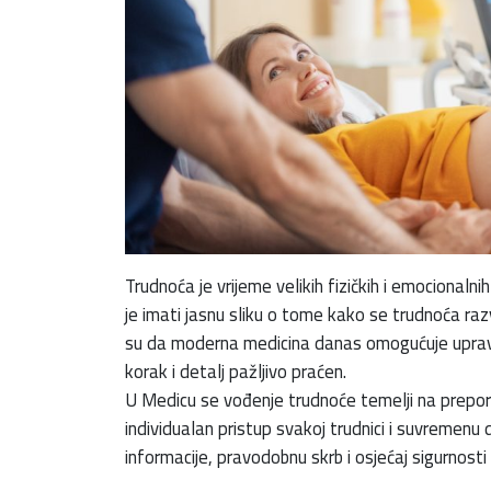
Trudnoća je vrijeme velikih fizičkih i emocionaln
je imati jasnu sliku o tome kako se trudnoća razvi
su da moderna medicina danas omogućuje upravo
korak i detalj pažljivo praćen.
U Medicu se vođenje trudnoće temelji na prepor
individualan pristup svakoj trudnici i suvremenu 
informacije, pravodobnu skrb i osjećaj sigurnosti