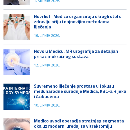
1. SRPNJA 2026.
Novi list i Medico organiziraju okrugli stol o
zdravlju očiju i najnovijim metodama
liječenja
16. LIPNJA 2026.
Novo u Medicu: MR urografija za detaljan
prikaz mokraćnog sustava
12. LIPNJA 2026.
Suvremeno liječenje prostate u fokusu
međunarodne suradnje Medica, KBC-a Rijeka
i Acıbadema
10. LIPNJA 2026.
Medico uvodi operacije stražnjeg segmenta
oka uz moderni uređaj za vitrektomiju