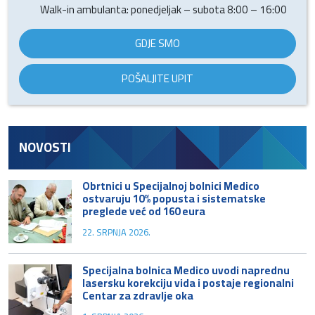
Walk-in ambulanta: ponedjeljak – subota 8:00 – 16:00
GDJE SMO
POŠALJITE UPIT
NOVOSTI
Obrtnici u Specijalnoj bolnici Medico
ostvaruju 10% popusta i sistematske
preglede već od 160 eura
22. SRPNJA 2026.
Specijalna bolnica Medico uvodi naprednu
lasersku korekciju vida i postaje regionalni
Centar za zdravlje oka