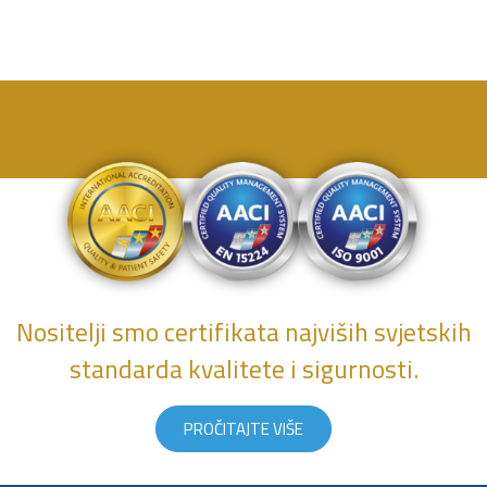
Nositelji smo certifikata najviših svjetskih
standarda kvalitete i sigurnosti.
PROČITAJTE VIŠE