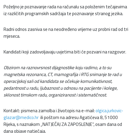
Poželjno je poznavanje rada na računalu sa položenim tečajevima
iz različitih programskih sadržaja te poznavanje stranog jezika.
Radni odnos zasniva se na neodređeno vrijeme uz probni rad od tri
mjeseca.
Kandidati koji zadovoljavaju uvjetima biti će pozvani na razgovor.
Obzirom na raznovrsnost dijagnostike koju radimo, a to su
magnetska rezonanca, CT, mamografija i RTG snimanje te rad u
operacijskoj sali od kandidata se očekuje komunikativnost,
pedantnost u radu, ljubaznost u odnosu na pacijente i kolege,
sklonost timskom radu, organiziranost i sistematičnost.
Kontakt: pismena zamolba i životopis na e-mail:
olgica.jurkovic-
glazar@medico.hr
ili poštom na adresu Agatićeva 8, 51000
Rijeka, s naznakom „NATJEČAJ ZA ZAPOSLENJE“, osam dana od
dana objave natječaja.