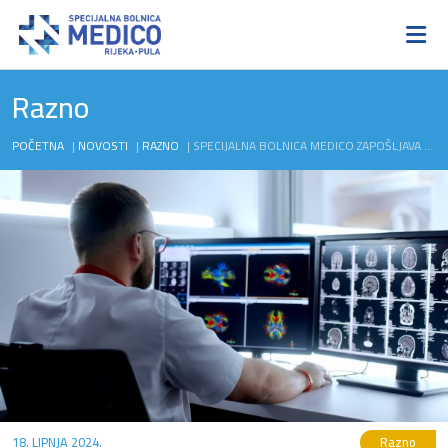
Razno
POČETNA
|
NOVOSTI
|
RAZNO
|
SPECIJALNA BOLNICA MEDICO ZAPOŠLJAVA NOVE DJELATNIKE
18. LIPNJA 2024.
Razno