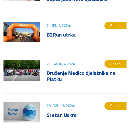
7. LIPNJA 2024.
Razno
B2Run utrka
27. SVIBNJA 2024.
Razno
Druženje Medico djelatnika na
Platku
29. OŽUJKA 2024.
Razno
Sretan Uskrs!