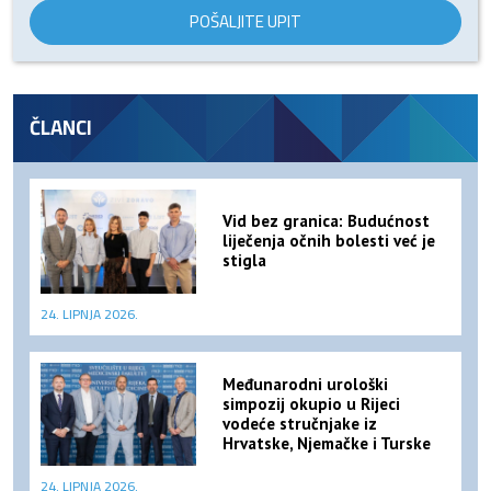
POŠALJITE UPIT
ČLANCI
Vid bez granica: Budućnost
liječenja očnih bolesti već je
stigla
24. LIPNJA 2026.
Međunarodni urološki
simpozij okupio u Rijeci
vodeće stručnjake iz
Hrvatske, Njemačke i Turske
24. LIPNJA 2026.