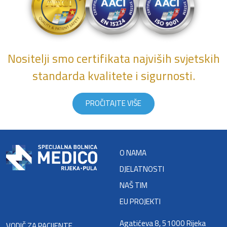
Nositelji smo certifikata najviših svjetskih
standarda kvalitete i sigurnosti.
PROČITAJTE VIŠE
O NAMA
DJELATNOSTI
NAŠ TIM
EU PROJEKTI
Agatićeva 8, 51000 Rijeka
VODIČ ZA PACIJENTE