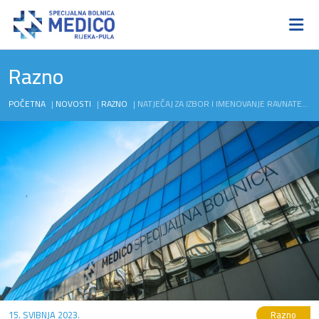
Razno
POČETNA
|
NOVOSTI
|
RAZNO
|
NATJEČAJ ZA IZBOR I IMENOVANJE RAVNATELJA SPECIJALNE BOLNICE MEDICO
15. SVIBNJA 2023.
Razno