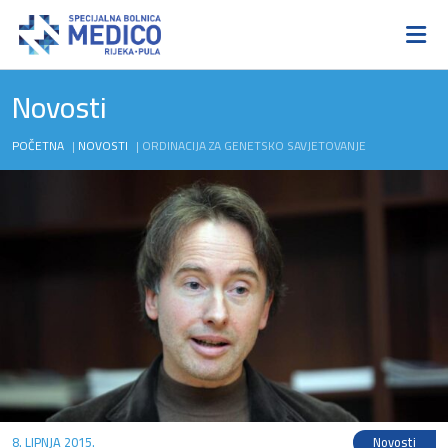
Novosti
POČETNA
|
NOVOSTI
|
ORDINACIJA ZA GENETSKO SAVJETOVANJE
8. LIPNJA 2015.
Novosti