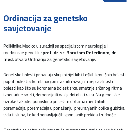
Ordinacija za genetsko
savjetovanje
Poliklinika Medico u suradnji sa specijalistom neurologije i
medicinske genetike
prof. dr. sc. Borutom Peterlinom, dr.
med.
otvara Ordinaciju za genetsko savjetovanje.
Genetske bolesti pripadaju skupini rijetkih i teških kroničnih bolesti,
poput bolesti s kombinacijom raznih razvojnih nepravilnosti ili
bolesti kao što su koronarna bolest srca, smetnje srčanog ritma i
iznenadne smrti, demencije ili nasljedni oblici raka. Na genetske
uzroke također pomislimo pri težim oblicima mentalnih
poremećaja, poremećaja u ponašanju, preuranjenih oblika gubitka
vida ili sluha, te kod ponavljajućih spontanih prekida trudnoće.