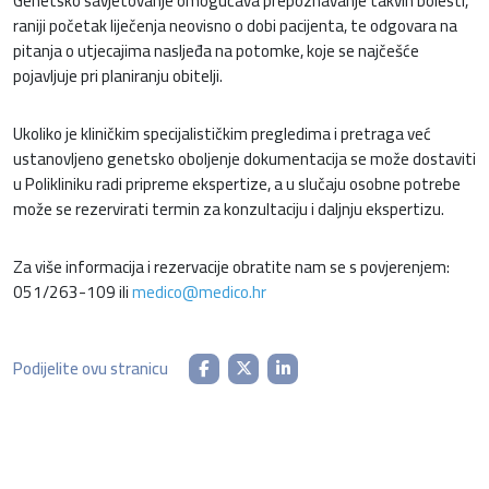
Genetsko savjetovanje omogućava prepoznavanje takvih bolesti,
raniji početak liječenja neovisno o dobi pacijenta, te odgovara na
pitanja o utjecajima nasljeđa na potomke, koje se najčešće
pojavljuje pri planiranju obitelji.
Ukoliko je kliničkim specijalističkim pregledima i pretraga već
ustanovljeno genetsko oboljenje dokumentacija se može dostaviti
u Polikliniku radi pripreme ekspertize, a u slučaju osobne potrebe
može se rezervirati termin za konzultaciju i daljnju ekspertizu.
Za više informacija i rezervacije obratite nam se s povjerenjem:
051/263-109 ili
medico@medico.hr
Podijelite ovu stranicu