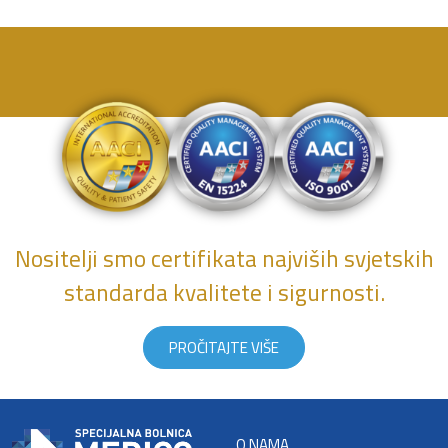
Nositelji smo certifikata najviših svjetskih
standarda kvalitete i sigurnosti.
PROČITAJTE VIŠE
O NAMA