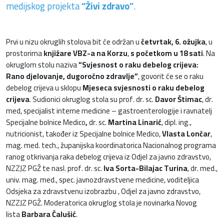
medijskog projekta
“Živi zdravo”
.
Prvi u nizu okruglih stolova bit će održan u
četvrtak, 6. ožujka
, u
prostorima
knjižare VBZ-a na Korzu
,
s početkom u 18 sati
. Na
okruglom stolu naziva
“
Svjesnost o raku debelog crijeva:
Rano djelovanje, dugoročno zdravlje”
, govorit će se o raku
debelog crijeva u sklopu
Mjeseca svjesnosti o raku debelog
crijeva
. Sudionici okruglog stola su prof. dr. sc.
Davor Štimac
, dr.
med, specijalist interne medicine – gastroenterologije i ravnatelj
Specijalne bolnice Medico
,
dr. sc.
Martina Linarić
, dipl. ing.,
nutricionist, također iz Specijalne bolnice Medico,
Vlasta Lončar
,
mag. med. tech., županijska koordinatorica Nacionalnog programa
ranog otkrivanja raka debelog crijeva iz Odjel za javno zdravstvo,
NZZJZ PGŽ te nasl. prof. dr. sc.
Iva Sorta-Bilajac Turina
, dr. med.,
univ. mag. med., spec. javnozdravstvene medicine, voditeljica
Odsjeka za zdravstvenu izobrazbu , Odjel za javno zdravstvo,
NZZJZ PGŽ. Moderatorica okruglog stola je novinarka Novog
lista
Barbara Čalušić
.