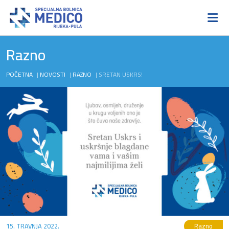
Razno
POČETNA
|
NOVOSTI
|
RAZNO
|
SRETAN USKRS!
15. TRAVNJA 2022.
Razno