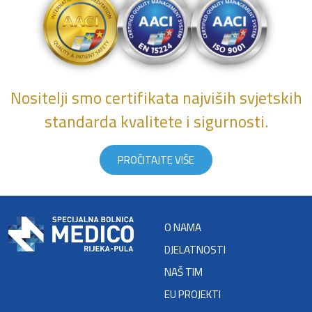
Nositelji smo certifikata najviših svjetskih
standarda kvalitete i sigurnosti.
PROČITAJTE VIŠE
O NAMA
DJELATNOSTI
NAŠ TIM
EU PROJEKTI