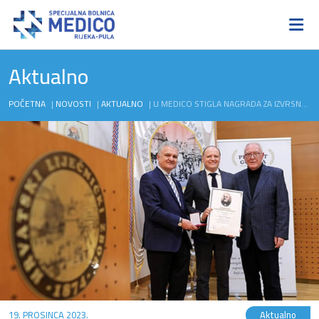
Aktualno
POČETNA
|
NOVOSTI
|
AKTUALNO
|
U MEDICO STIGLA NAGRADA ZA IZVRSNOST: DAVOR ŠTIMAC PRIMIO NAGRADU „LADISLAV RAKOVAC“
19. PROSINCA 2023.
Aktualno