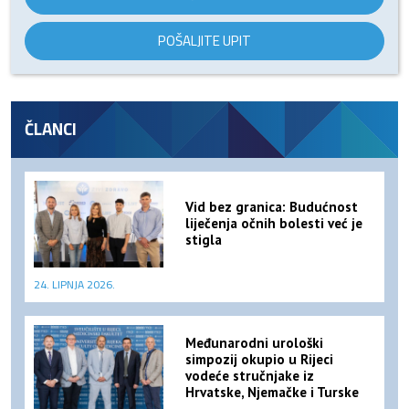
POŠALJITE UPIT
ČLANCI
Vid bez granica: Budućnost
liječenja očnih bolesti već je
stigla
24. LIPNJA 2026.
Međunarodni urološki
simpozij okupio u Rijeci
vodeće stručnjake iz
Hrvatske, Njemačke i Turske