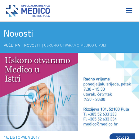
Novosti
POČETNA
|
NOVOSTI
|
USKORO OTVARAMO MEDICO U PULI
16. LISTOPADA 2017.
Novosti