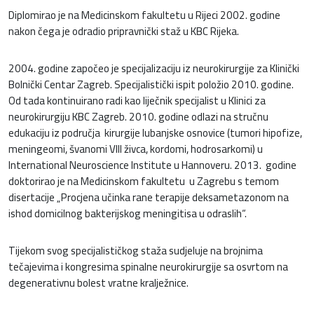
Diplomirao je na Medicinskom fakultetu u Rijeci 2002. godine
nakon čega je odradio pripravnički staž u KBC Rijeka.
2004. godine započeo je specijalizaciju iz neurokirurgije za Klinički
Bolnički Centar Zagreb. Specijalistički ispit položio 2010. godine.
Od tada kontinuirano radi kao liječnik specijalist u Klinici za
neurokirurgiju KBC Zagreb. 2010. godine odlazi na stručnu
edukaciju iz područja kirurgije lubanjske osnovice (tumori hipofize,
meningeomi, švanomi VIII živca, kordomi, hodrosarkomi) u
International Neuroscience Institute u Hannoveru. 2013. godine
doktorirao je na Medicinskom fakultetu u Zagrebu s temom
disertacije „Procjena učinka rane terapije deksametazonom na
ishod domicilnog bakterijskog meningitisa u odraslih“.
Tijekom svog specijalističkog staža sudjeluje na brojnima
tečajevima i kongresima spinalne neurokirurgije sa osvrtom na
degenerativnu bolest vratne kralježnice.