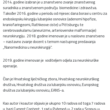
2014. godine izabran je u znanstveno zvanje znanstvenog
suradnika u znanstvenom području biomedicine i zdravstva.
Također 2016. godine u periodu od mjesec dana boravi u centru za
endoskopsku kirurgiju lubanjske osnovice (adenomi hipofize,
kraniofaringeomi, Rathkeove ciste) u Pittsburgu te
cerebrovaskularnu (aneurizme, arteriovenske malformacije)
neurokirurgiju. 2018. godine imenovan je u naslovno znanstveno
– nastavno zvanje docent s temom nastupnog predavanja
„Nanomedicina u neurokirurgiji“.
2019. godine imenovan je voditeljem odjela za neurokirurške
operacije.
Član je Hrvatskog liječničkog zbora, Hrvatskog neurokirurškog
društva, Hrvatskog društva za lubanjsku osnovicu, Europskog
društva za lubanjsku osnovicu, EANS-a.
Kao autor i koautor objavio je ukupno 10 radova od toga 7 radova
u bazi Current Content, 1 rad u Pubmed-u, 2 rada u Scopus-u.