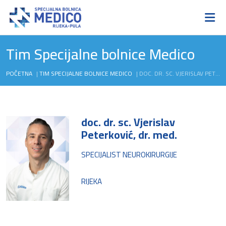
Tim Specijalne bolnice Medico
POČETNA
|
TIM SPECIJALNE BOLNICE MEDICO
|
DOC. DR. SC. VJERISLAV PETERKOVIĆ, DR. MED.
doc. dr. sc. Vjerislav
Peterković, dr. med.
SPECIJALIST NEUROKIRURGIJE
RIJEKA