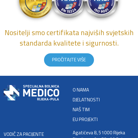
Nositelji smo certifikata najviših svjetskih
standarda kvalitete i sigurnosti.
PROČITAJTE VIŠE
O NAMA
DJELATNOSTI
NAŠ TIM
EU PROJEKTI
Agatićeva 8, 51000 Rijeka
VODIČ ZA PACIJENTE