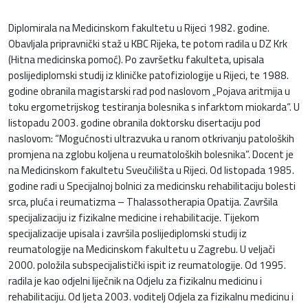
Diplomirala na Medicinskom fakultetu u Rijeci 1982. godine.
Obavljala pripravnički staž u KBC Rijeka, te potom radila u DZ Krk
(Hitna medicinska pomoć). Po završetku fakulteta, upisala
poslijediplomski studij iz kliničke patofiziologije u Rijeci, te 1988.
godine obranila magistarski rad pod naslovom „Pojava aritmija u
toku ergometrijskog testiranja bolesnika s infarktom miokarda“. U
listopadu 2003. godine obranila doktorsku disertaciju pod
naslovom: “Mogućnosti ultrazvuka u ranom otkrivanju patoloških
promjena na zglobu koljena u reumatoloških bolesnika”. Docent je
na Medicinskom fakultetu Sveučilišta u Rijeci. Od listopada 1985.
godine radi u Specijalnoj bolnici za medicinsku rehabilitaciju bolesti
srca, pluća i reumatizma – Thalassotherapia Opatija. Završila
specijalizaciju iz fizikalne medicine i rehabilitacije. Tijekom
specijalizacije upisala i završila poslijediplomski studij iz
reumatologije na Medicinskom fakultetu u Zagrebu. U veljači
2000. položila subspecijalistički ispit iz reumatologije. Od 1995.
radila je kao odjelni liječnik na Odjelu za fizikalnu medicinu i
rehabilitaciju. Od ljeta 2003. voditelj Odjela za fizikalnu medicinu i