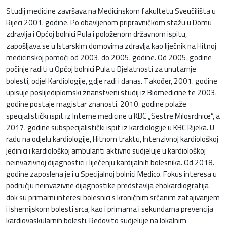
Studij medicine završava na Medicinskom fakultetu Sveučilišta u
Rijeci 2001. godine. Po obavljenom pripravničkom stažu u Domu
zdravlja i Općoj bolnici Pula i položenom državnom ispitu,
zapošljava se u Istarskim domovima zdravlja kao liječnik na Hitnoj
medicinskoj pomoći od 2003. do 2005. godine. Od 2005. godine
počinje raditi u Općoj bolnici Pula u Djelatnosti za unutarnje
bolesti, odjel Kardiologije, gdje radi i danas. Također, 2001. godine
upisuje poslijediplomski znanstveni studij iz Biomedicine te 2003.
godine postaje magistar znanosti. 2010. godine polaže
specijalistički ispit iz Interne medicine u KBC „Sestre Milosrdnice“, a
2017. godine subspecijalistički ispit iz kardiologije u KBC Rijeka. U
radu na odjelu kardiologije, Hitnom traktu, Intenzivnoj kardiološkoj
jedinici i kardiološkoj ambulanti aktivno sudjeluje u kardiološkoj
neinvazivnoj dijagnostici i liječenju kardijalnih bolesnika. Od 2018.
godine zaposlena je i u Specijalnoj bolnici Medico. Fokus interesa u
području neinvazivne dijagnostike predstavlja ehokardiografija
dok su primarni interesi bolesnici s kroničnim srčanim zatajivanjem
i ishemijskom bolesti srca, kao i primarna i sekundarna prevencija
kardiovaskularnih bolesti. Redovito sudjeluje na lokalnim