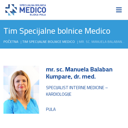
Tim Specijalne bolnice Medico
POČETNA
|
TIM SPECIJALNE BOLNICE MEDICO
|
MR. SC. MANUELA BALABAN KUMPARE, DR. MED.
mr. sc. Manuela Balaban
Kumpare, dr. med.
SPECIJALIST INTERNE MEDICINE –
KARDIOLOGIJE
PULA