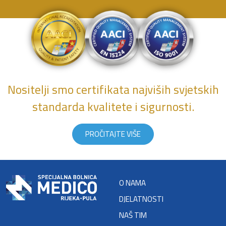
Nositelji smo certifikata najviših svjetskih
standarda kvalitete i sigurnosti.
PROČITAJTE VIŠE
O NAMA
DJELATNOSTI
NAŠ TIM