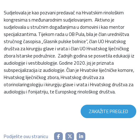
Sudjelovala je kao pozvani predavač na Hrvatskim rinološkim
kongresima s međunarodnim sudjelovanjem. Aktivno je
sudjelovala u stručnim događanjima u domovini i kao mentor
specijalizantima. Tijekom rada u OB Pula, bila je član uredništva
stručnog časopisa „Glasnik pulske bolnice“, član UO Hrvatskog
društva za kirurgiju glave i vrata i član UO Hrvatskog liječničkog
zbora Istarske podružnice. Zadnjih godina se posvetila edukaciji iz
audiologije i vestibulologije. Godine 2020. joj je priznata
subspecijalizacija iz audiologije. Član je Hrvatske liječničke komore,
Hrvatskog liječničkog zbora, Hrvatskog društva za
otorinolaringologiju i kirurgiju glave i vrata i Hrvatskog društva za
audiologiju i fonijatriju, te Europskog rinološkog društva.
ZAKAŽITE PREGLED
Podijelite ovu stranicu