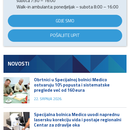
subota 7:30 – 16:00
Walk-in ambulanta: ponedjeljak – subota 8:00 – 16:00
GDJE SMO
POŠALJITE UPIT
NOVOSTI
Obrtnici u Specijalnoj bolnici Medico
ostvaruju 10% popusta i sistematske
preglede već od 160 eura
22. SRPNJA 2026.
Specijalna bolnica Medico uvodi naprednu
lasersku korekciju vida i postaje regionalni
Centar za zdravlje oka