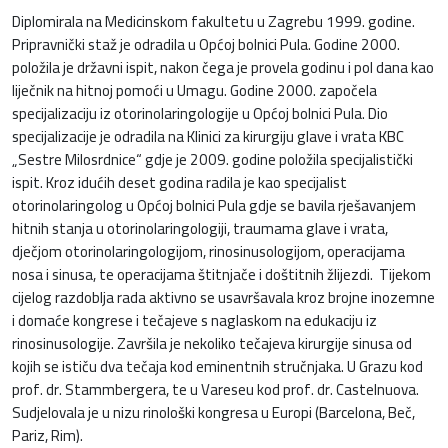
Diplomirala na Medicinskom fakultetu u Zagrebu 1999. godine.
Pripravnički staž je odradila u Općoj bolnici Pula. Godine 2000.
položila je državni ispit, nakon čega je provela godinu i pol dana kao
liječnik na hitnoj pomoći u Umagu. Godine 2000. započela
specijalizaciju iz otorinolaringologije u Općoj bolnici Pula. Dio
specijalizacije je odradila na Klinici za kirurgiju glave i vrata KBC
„Sestre Milosrdnice“ gdje je 2009. godine položila specijalistički
ispit. Kroz idućih deset godina radila je kao specijalist
otorinolaringolog u Općoj bolnici Pula gdje se bavila rješavanjem
hitnih stanja u otorinolaringologiji, traumama glave i vrata,
dječjom otorinolaringologijom, rinosinusologijom, operacijama
nosa i sinusa, te operacijama štitnjače i doštitnih žlijezdi. Tijekom
cijelog razdoblja rada aktivno se usavršavala kroz brojne inozemne
i domaće kongrese i tečajeve s naglaskom na edukaciju iz
rinosinusologije. Završila je nekoliko tečajeva kirurgije sinusa od
kojih se ističu dva tečaja kod eminentnih stručnjaka. U Grazu kod
prof. dr. Stammbergera, te u Vareseu kod prof. dr. Castelnuova.
Sudjelovala je u nizu rinološki kongresa u Europi (Barcelona, Beč,
Pariz, Rim).