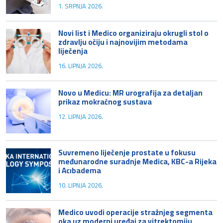
1. SRPNJA 2026.
Novi list i Medico organiziraju okrugli stol o
zdravlju očiju i najnovijim metodama
liječenja
16. LIPNJA 2026.
Novo u Medicu: MR urografija za detaljan
prikaz mokraćnog sustava
12. LIPNJA 2026.
Suvremeno liječenje prostate u fokusu
međunarodne suradnje Medica, KBC-a Rijeka
i Acıbadema
10. LIPNJA 2026.
Medico uvodi operacije stražnjeg segmenta
oka uz moderni uređaj za vitrektomiju